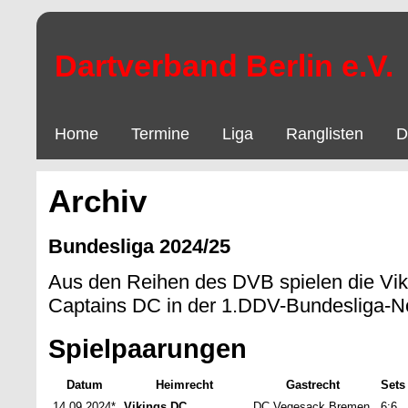
Dartverband Berlin e.V.
Home
Termine
Liga
Ranglisten
D
Archiv
Bundesliga 2024/25
Aus den Reihen des DVB spielen die Vik
Captains DC in der 1.DDV-Bundesliga-N
Spielpaarungen
Datum
Heimrecht
Gastrecht
Sets
14.09.2024*
Vikings DC
DC Vegesack Bremen
6:6