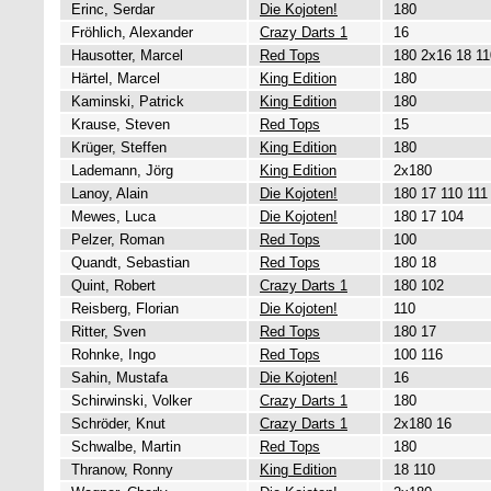
Erinc, Serdar
Die Kojoten!
180
Fröhlich, Alexander
Crazy Darts 1
16
Hausotter, Marcel
Red Tops
180 2x16 18 11
Härtel, Marcel
King Edition
180
Kaminski, Patrick
King Edition
180
Krause, Steven
Red Tops
15
Krüger, Steffen
King Edition
180
Lademann, Jörg
King Edition
2x180
Lanoy, Alain
Die Kojoten!
180 17 110 111
Mewes, Luca
Die Kojoten!
180 17 104
Pelzer, Roman
Red Tops
100
Quandt, Sebastian
Red Tops
180 18
Quint, Robert
Crazy Darts 1
180 102
Reisberg, Florian
Die Kojoten!
110
Ritter, Sven
Red Tops
180 17
Rohnke, Ingo
Red Tops
100 116
Sahin, Mustafa
Die Kojoten!
16
Schirwinski, Volker
Crazy Darts 1
180
Schröder, Knut
Crazy Darts 1
2x180 16
Schwalbe, Martin
Red Tops
180
Thranow, Ronny
King Edition
18 110