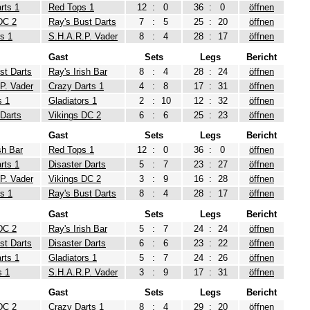
rts 1
Red Tops 1
12
:
0
36
:
0
öffnen
DC 2
Ray's Bust Darts
7
:
5
25
:
20
öffnen
rs 1
S.H.A.R.P. Vader
8
:
4
28
:
17
öffnen
Gast
Sets
Legs
Bericht
st Darts
Ray's Irish Bar
8
:
4
28
:
24
öffnen
P. Vader
Crazy Darts 1
4
:
8
17
:
31
öffnen
s 1
Gladiators 1
2
:
10
12
:
32
öffnen
 Darts
Vikings DC 2
6
:
6
25
:
23
öffnen
Gast
Sets
Legs
Bericht
sh Bar
Red Tops 1
12
:
0
36
:
0
öffnen
rts 1
Disaster Darts
5
:
7
23
:
27
öffnen
P. Vader
Vikings DC 2
3
:
9
16
:
28
öffnen
rs 1
Ray's Bust Darts
8
:
4
28
:
17
öffnen
Gast
Sets
Legs
Bericht
DC 2
Ray's Irish Bar
5
:
7
24
:
24
öffnen
st Darts
Disaster Darts
6
:
6
23
:
22
öffnen
rts 1
Gladiators 1
5
:
7
24
:
26
öffnen
s 1
S.H.A.R.P. Vader
3
:
9
17
:
31
öffnen
Gast
Sets
Legs
Bericht
DC 2
Crazy Darts 1
8
:
4
29
:
20
öffnen