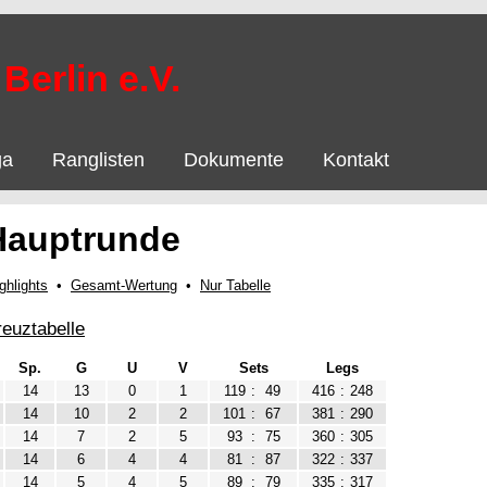
Berlin e.V.
ga
Ranglisten
Dokumente
Kontakt
Hauptrunde
ghlights
•
Gesamt-Wertung
•
Nur Tabelle
reuztabelle
Sp.
G
U
V
Sets
Legs
14
13
0
1
119
:
49
416
:
248
14
10
2
2
101
:
67
381
:
290
14
7
2
5
93
:
75
360
:
305
14
6
4
4
81
:
87
322
:
337
14
5
4
5
89
:
79
335
:
317