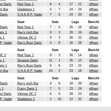
st Darts
Red Tops 1
8
:
4
27
:
21
öffnen
sh Bar
Gladiators 1
5
:
7
24
:
24
öffnen
 Darts
S.H.A.R.P. Vader
7
:
5
24
:
20
öffnen
Gast
Sets
Legs
Bericht
 Darts
Red Tops 1
7
:
5
25
:
18
öffnen
rts 1
Ray's Irish Bar
9
:
3
28
:
16
öffnen
rs 1
Vikings DC 2
9
:
3
30
:
22
öffnen
P. Vader
Ray's Bust Darts
4
:
8
16
:
28
öffnen
Gast
Sets
Legs
Bericht
DC 2
Red Tops 1
9
:
3
30
:
14
öffnen
rs 1
Disaster Darts
11
:
1
35
:
13
öffnen
rts 1
Ray's Bust Darts
6
:
6
23
:
22
öffnen
sh Bar
S.H.A.R.P. Vader
10
:
2
33
:
18
öffnen
Gast
Sets
Legs
Bericht
 Darts
Ray's Irish Bar
4
:
8
18
:
29
öffnen
s 1
Crazy Darts 1
7
:
5
23
:
24
öffnen
st Darts
Vikings DC 2
6
:
6
28
:
23
öffnen
P. Vader
Gladiators 1
2
:
10
12
:
32
öffnen