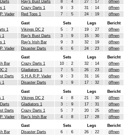
 Darts
Ray's Bust Darts
8
:
4
27
:
17
öffnen
rs 1
Crazy Darts 1
9
:
3
31
:
14
öffnen
P. Vader
Red Tops 1
7
:
5
24
:
19
öffnen
Gast
Sets
Legs
Bericht
rts 1
Vikings DC 2
5
:
7
19
:
27
öffnen
s 1
Ray's Bust Darts
3
:
9
15
:
30
öffnen
rs 1
Ray's Irish Bar
9
:
3
32
:
19
öffnen
P. Vader
Disaster Darts
6
:
6
24
:
23
öffnen
Gast
Sets
Legs
Bericht
sh Bar
Crazy Darts 1
10
:
2
32
:
14
öffnen
DC 2
Gladiators 1
7
:
5
26
:
23
öffnen
st Darts
S.H.A.R.P. Vader
9
:
3
31
:
16
öffnen
s 1
Disaster Darts
3
:
9
17
:
32
öffnen
Gast
Sets
Legs
Bericht
s 1
Vikings DC 2
4
:
8
21
:
30
öffnen
 Darts
Gladiators 1
3
:
9
17
:
31
öffnen
st Darts
Crazy Darts 1
5
:
7
20
:
25
öffnen
P. Vader
Ray's Irish Bar
4
:
8
17
:
28
öffnen
Gast
Sets
Legs
Bericht
sh Bar
Disaster Darts
6
:
6
26
:
22
öffnen