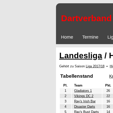
Dartverband 
Home
Termine
Li
Landesliga
/ 
Gehört zu Saison
Liga 2017/18
•
Hi
Tabellenstand
K
Pl.
Team
Pkt.
1
Gladiators 1
26
2
Vikings DC 2
22
3
Ray's Irish Bar
16
4
Disaster Darts
16
5
Ray's Bust Darts
14