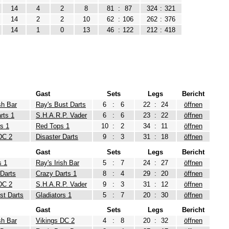
14
4
2
8
81
:
87
324
:
321
14
2
2
10
62
:
106
262
:
376
14
1
0
13
46
:
122
212
:
418
Gast
Sets
Legs
Bericht
sh Bar
Ray's Bust Darts
6
:
6
22
:
24
öffnen
rts 1
S.H.A.R.P. Vader
6
:
6
23
:
22
öffnen
rs 1
Red Tops 1
10
:
2
34
:
11
öffnen
DC 2
Disaster Darts
9
:
3
31
:
18
öffnen
Gast
Sets
Legs
Bericht
s 1
Ray's Irish Bar
5
:
7
24
:
27
öffnen
 Darts
Crazy Darts 1
8
:
4
29
:
20
öffnen
DC 2
S.H.A.R.P. Vader
9
:
3
31
:
12
öffnen
st Darts
Gladiators 1
5
:
7
20
:
30
öffnen
Gast
Sets
Legs
Bericht
sh Bar
Vikings DC 2
4
:
8
20
:
32
öffnen