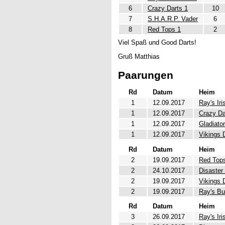
6
Crazy Darts 1
10
7
S.H.A.R.P. Vader
6
8
Red Tops 1
2
Viel Spaß und Good Darts!
Gruß Matthias
Paarungen
Rd
Datum
Heim
1
12.09.2017
Ray's Iri
1
12.09.2017
Crazy Da
1
12.09.2017
Gladiato
1
12.09.2017
Vikings 
Rd
Datum
Heim
2
19.09.2017
Red Top
2
24.10.2017
Disaster
2
19.09.2017
Vikings 
2
19.09.2017
Ray's Bu
Rd
Datum
Heim
3
26.09.2017
Ray's Iri