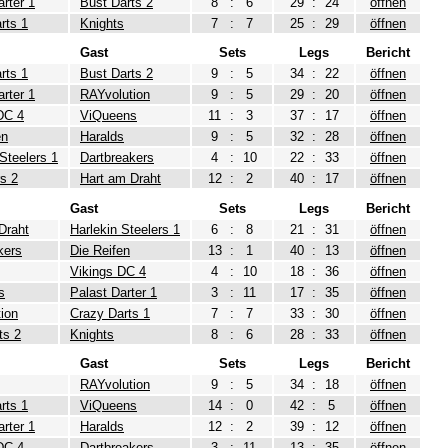
arter 1
Bust Darts 2
8
:
6
29
:
24
öffnen
rts 1
Knights
7
:
7
25
:
29
öffnen
Gast
Sets
Legs
Bericht
rts 1
Bust Darts 2
9
:
5
34
:
22
öffnen
arter 1
RAYvolution
9
:
5
29
:
20
öffnen
DC 4
ViQueens
11
:
3
37
:
17
öffnen
en
Haralds
9
:
5
32
:
28
öffnen
 Steelers 1
Dartbreakers
4
:
10
22
:
33
öffnen
rs 2
Hart am Draht
12
:
2
40
:
17
öffnen
Gast
Sets
Legs
Bericht
Draht
Harlekin Steelers 1
6
:
8
21
:
31
öffnen
kers
Die Reifen
13
:
1
40
:
13
öffnen
Vikings DC 4
4
:
10
18
:
36
öffnen
s
Palast Darter 1
3
:
11
17
:
35
öffnen
ion
Crazy Darts 1
7
:
7
33
:
30
öffnen
ts 2
Knights
8
:
6
28
:
33
öffnen
Gast
Sets
Legs
Bericht
RAYvolution
9
:
5
34
:
18
öffnen
rts 1
ViQueens
14
:
0
42
:
5
öffnen
arter 1
Haralds
12
:
2
39
:
12
öffnen
DC 4
Dartbreakers
3
:
11
13
:
35
öffnen