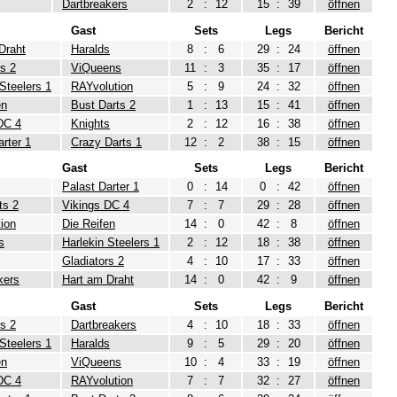
Dartbreakers
2
:
12
15
:
39
öffnen
Gast
Sets
Legs
Bericht
Draht
Haralds
8
:
6
29
:
24
öffnen
rs 2
ViQueens
11
:
3
35
:
17
öffnen
 Steelers 1
RAYvolution
5
:
9
24
:
32
öffnen
en
Bust Darts 2
1
:
13
15
:
41
öffnen
DC 4
Knights
2
:
12
16
:
38
öffnen
arter 1
Crazy Darts 1
12
:
2
38
:
15
öffnen
Gast
Sets
Legs
Bericht
Palast Darter 1
0
:
14
0
:
42
öffnen
ts 2
Vikings DC 4
7
:
7
29
:
28
öffnen
ion
Die Reifen
14
:
0
42
:
8
öffnen
s
Harlekin Steelers 1
2
:
12
18
:
38
öffnen
Gladiators 2
4
:
10
17
:
33
öffnen
kers
Hart am Draht
14
:
0
42
:
9
öffnen
Gast
Sets
Legs
Bericht
rs 2
Dartbreakers
4
:
10
18
:
33
öffnen
 Steelers 1
Haralds
9
:
5
29
:
20
öffnen
en
ViQueens
10
:
4
33
:
19
öffnen
DC 4
RAYvolution
7
:
7
32
:
27
öffnen