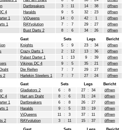
en
Dartbreakers
3
:
11
14
:
38
öffnen
DC 4
Haralds
9
:
5
32
:
23
öffnen
arter 1
ViQueens
14
:
0
42
:
1
öffnen
rts 1
RAYvolution
7
:
7
29
:
27
öffnen
Bust Darts 2
8
:
6
34
:
26
öffnen
Gast
Sets
Legs
Bericht
ion
Knights
5
:
9
23
:
34
öffnen
s
Crazy Darts 1
2
:
12
13
:
36
öffnen
Palast Darter 1
1
:
13
9
:
39
öffnen
kers
Vikings DC 4
9
:
5
35
:
21
öffnen
Draht
Die Reifen
7
:
7
29
:
27
öffnen
rs 2
Harlekin Steelers 1
7
:
7
27
:
24
öffnen
Gast
Sets
Legs
Bericht
en
Gladiators 2
6
:
8
27
:
34
öffnen
DC 4
Hart am Draht
8
:
6
31
:
24
öffnen
arter 1
Dartbreakers
6
:
8
26
:
27
öffnen
rts 1
Haralds
9
:
5
33
:
19
öffnen
ViQueens
11
:
3
37
:
11
öffnen
ts 2
RAYvolution
3
:
11
15
:
37
öffnen
Gast
Sets
Legs
Bericht