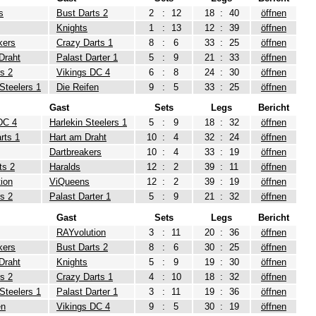
s
Bust Darts 2
2
:
12
18
:
40
öffnen
Knights
1
:
13
12
:
39
öffnen
kers
Crazy Darts 1
8
:
6
33
:
25
öffnen
Draht
Palast Darter 1
5
:
9
21
:
33
öffnen
rs 2
Vikings DC 4
6
:
8
24
:
30
öffnen
 Steelers 1
Die Reifen
9
:
5
33
:
25
öffnen
Gast
Sets
Legs
Bericht
DC 4
Harlekin Steelers 1
5
:
9
18
:
32
öffnen
rts 1
Hart am Draht
10
:
4
32
:
24
öffnen
Dartbreakers
10
:
4
33
:
19
öffnen
ts 2
Haralds
12
:
2
39
:
11
öffnen
ion
ViQueens
12
:
2
39
:
19
öffnen
rs 2
Palast Darter 1
5
:
9
21
:
32
öffnen
Gast
Sets
Legs
Bericht
RAYvolution
3
:
11
20
:
36
öffnen
kers
Bust Darts 2
8
:
6
30
:
25
öffnen
Draht
Knights
5
:
9
19
:
30
öffnen
rs 2
Crazy Darts 1
4
:
10
18
:
32
öffnen
 Steelers 1
Palast Darter 1
3
:
11
19
:
36
öffnen
en
Vikings DC 4
9
:
5
30
:
19
öffnen