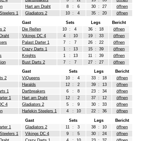
en
Hart am Draht
8
:
6
30
:
27
öffnen
 Steelers 1
Gladiators 2
10
:
4
35
:
20
öffnen
Gast
Sets
Legs
Bericht
rs 2
Die Reifen
10
:
4
36
:
18
öffnen
Draht
Vikings DC 4
4
:
10
19
:
33
öffnen
kers
Palast Darter 1
7
:
7
26
:
22
öffnen
Crazy Darts 1
1
:
13
15
:
39
öffnen
s
Knights
1
:
13
11
:
39
öffnen
ion
Bust Darts 2
7
:
7
27
:
27
öffnen
Gast
Sets
Legs
Bericht
ts 2
ViQueens
10
:
4
33
:
18
öffnen
Haralds
12
:
2
39
:
13
öffnen
rts 1
Dartbreakers
6
:
8
23
:
34
öffnen
arter 1
Hart am Draht
12
:
2
37
:
12
öffnen
DC 4
Gladiators 2
5
:
9
30
:
33
öffnen
en
Harlekin Steelers 1
4
:
10
22
:
36
öffnen
Gast
Sets
Legs
Bericht
arter 1
Gladiators 2
11
:
3
38
:
10
öffnen
 Steelers 1
Vikings DC 4
9
:
5
30
:
24
öffnen
Draht
Crazy Darts 1
4
:
10
23
:
37
öffnen