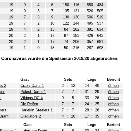
19
9
4
6
150
:
116
550
:
484
19
9
3
7
135
:
131
526
:
505
19
7
3
9
130
:
136
506
:
519
19
7
2
10
122
:
144
495
:
537
19
4
2
13
84
:
182
391
:
634
20
2
1
17
97
:
183
426
:
643
20
2
1
17
74
:
206
357
:
681
19
1
0
18
50
:
216
287
:
698
 Coronavirus wurde die Spielsaison 2019/20 abgebrochen.
Gast
Sets
Legs
Bericht
ts 2
Crazy Darts 1
2
:
12
14
:
40
öffnen
ion
Palast Darter 1
7
:
7
31
:
29
öffnen
s
Vikings DC 4
9
:
5
33
:
26
öffnen
Die Reifen
7
:
7
24
:
25
öffnen
kers
Harlekin Steelers 1
7
:
7
28
:
28
öffnen
Draht
Gladiators 2
4
:
10
17
:
35
öffnen
Gast
Sets
Legs
Bericht
 Steelers 1
Hart am Draht
8
:
6
30
:
24
öffnen