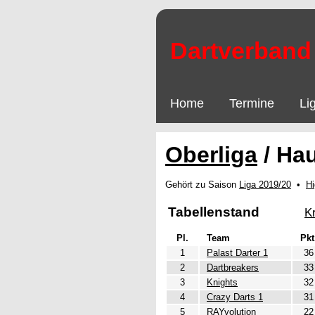
Dartverband 
Home
Termine
Li
Oberliga
/ Ha
Gehört zu Saison
Liga 2019/20
•
Hi
Tabellenstand
K
Pl.
Team
Pkt
1
Palast Darter 1
36
2
Dartbreakers
33
3
Knights
32
4
Crazy Darts 1
31
5
RAYvolution
22