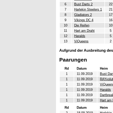
6
Bust Darts 2
22
7
Harlekin Steelers 1
21
8
Gladiators 2
17
9
Vikings DC 4
16
10
Die Reifen
10
11
Hart am Draht
5
12
Haralds
5
13
ViQueens
2
Aufgrund der Ausbreitung des
Paarungen
Rd
Datum
Heim
1
11.09.2019
Bust Dar
1
11.09.2019
RAYvolut
1
11.09.2019
ViQueen
1
11.09.2019
Haralds
1
11.09.2019
Dartbrea
1
11.09.2019
Hart am 
Rd
Datum
Heim
2
18.09.2019
Harlekin