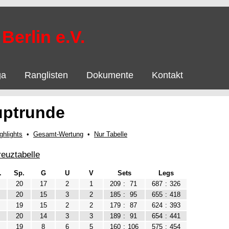
Berlin e.V.
ga
Ranglisten
Dokumente
Kontakt
uptrunde
ghlights
•
Gesamt-Wertung
•
Nur Tabelle
reuztabelle
.
Sp.
G
U
V
Sets
Legs
20
17
2
1
209
:
71
687
:
326
20
15
3
2
185
:
95
655
:
418
19
15
2
2
179
:
87
624
:
393
20
14
3
3
189
:
91
654
:
441
19
8
6
5
160
:
106
575
:
454