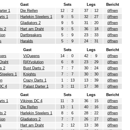
Gast
Sets
Legs
Bericht
arter 1
Die Reifen
12
:
2
37
:
12
öffnen
rts 1
Harlekin Steelers 1
9
:
5
32
:
27
öffnen
Gladiators 2
9
:
5
31
:
20
öffnen
ts 2
Hart am Draht
9
:
5
36
:
18
öffnen
ion
Dartbreakers
5
:
9
23
:
33
öffnen
s
Haralds
5
:
9
24
:
31
öffnen
Gast
Sets
Legs
Bericht
kers
ViQueens
14
:
0
42
:
9
öffnen
Draht
RAYvolution
6
:
8
23
:
29
öffnen
rs 2
Bust Darts 2
7
:
7
30
:
24
öffnen
 Steelers 1
Knights
7
:
7
30
:
30
öffnen
en
Crazy Darts 1
1
:
13
13
:
39
öffnen
DC 4
Palast Darter 1
3
:
11
17
:
38
öffnen
Gast
Sets
Legs
Bericht
rts 1
Vikings DC 4
11
:
3
36
:
15
öffnen
Die Reifen
13
:
1
40
:
16
öffnen
ts 2
Harlekin Steelers 1
8
:
6
28
:
22
öffnen
ion
Gladiators 2
7
:
7
26
:
27
öffnen
s
Hart am Draht
2
:
12
13
:
38
öffnen