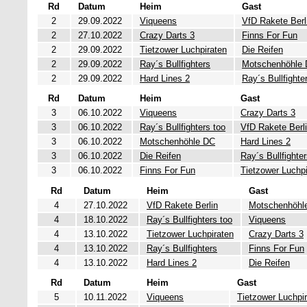
Rd
Datum
Heim
Gast
2
29.09.2022
Viqueens
VfD Rakete Berl
2
27.10.2022
Crazy Darts 3
Finns For Fun
2
29.09.2022
Tietzower Luchpiraten
Die Reifen
2
29.09.2022
Ray´s Bullfighters
Motschenhöhle
2
29.09.2022
Hard Lines 2
Ray´s Bullfighte
Rd
Datum
Heim
Gast
3
06.10.2022
Viqueens
Crazy Darts 3
3
06.10.2022
Ray´s Bullfighters too
VfD Rakete Berl
3
06.10.2022
Motschenhöhle DC
Hard Lines 2
3
06.10.2022
Die Reifen
Ray´s Bullfighte
3
06.10.2022
Finns For Fun
Tietzower Luchpi
Rd
Datum
Heim
Gast
4
27.10.2022
VfD Rakete Berlin
Motschenhöhl
4
18.10.2022
Ray´s Bullfighters too
Viqueens
4
13.10.2022
Tietzower Luchpiraten
Crazy Darts 3
4
13.10.2022
Ray´s Bullfighters
Finns For Fun
4
13.10.2022
Hard Lines 2
Die Reifen
Rd
Datum
Heim
Gast
5
10.11.2022
Viqueens
Tietzower Luchpi