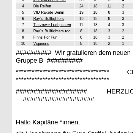
4
Die Reifen
24
18
11
2
5
VfD Rakete Berlin
19
18
8
3
6
Ray´s Bullfighters
19
18
8
3
7
Tietzower Luchpiraten
11
18
4
3
8
Ray´s Bullfighters too
8
18
3
2
9
Finns For Fun
8
18
3
2
10
Viqueens
5
18
2
1
########## Wir gratulieren dem neuen B
Gruppe B ##########
*******************************
***********************************
#################### HERZ
####################
Hallo Kapitäne *innen,