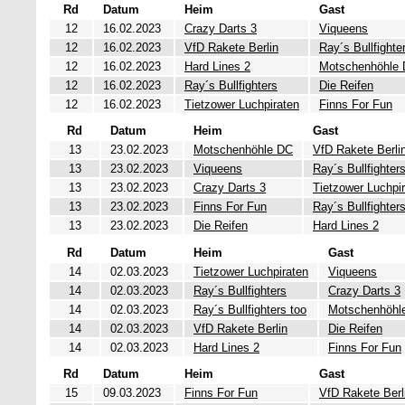
Rd
Datum
Heim
Gast
12
16.02.2023
Crazy Darts 3
Viqueens
12
16.02.2023
VfD Rakete Berlin
Ray´s Bullfighte
12
16.02.2023
Hard Lines 2
Motschenhöhle
12
16.02.2023
Ray´s Bullfighters
Die Reifen
12
16.02.2023
Tietzower Luchpiraten
Finns For Fun
Rd
Datum
Heim
Gast
13
23.02.2023
Motschenhöhle DC
VfD Rakete Berli
13
23.02.2023
Viqueens
Ray´s Bullfighter
13
23.02.2023
Crazy Darts 3
Tietzower Luchpi
13
23.02.2023
Finns For Fun
Ray´s Bullfighter
13
23.02.2023
Die Reifen
Hard Lines 2
Rd
Datum
Heim
Gast
14
02.03.2023
Tietzower Luchpiraten
Viqueens
14
02.03.2023
Ray´s Bullfighters
Crazy Darts 3
14
02.03.2023
Ray´s Bullfighters too
Motschenhöhl
14
02.03.2023
VfD Rakete Berlin
Die Reifen
14
02.03.2023
Hard Lines 2
Finns For Fun
Rd
Datum
Heim
Gast
15
09.03.2023
Finns For Fun
VfD Rakete Berl