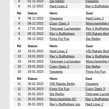
8
01.12.2022
Die Reifen
Viqueens
8
01.12.2022
Hard Lines 2
Ray´s Bullfighte
Rd
Datum
Heim
Gast
9
08.12.2022
Viqueens
Hard Lines 2
9
08.12.2022
Crazy Darts 3
Motschenhöhle
9
17.01.2023
Tietzower Luchpiraten
Ray´s Bullfighte
9
08.12.2022
Ray´s Bullfighters
VfD Rakete Berl
9
08.12.2022
Finns For Fun
Die Reifen
Rd
Datum
Heim
Gast
10
19.01.2023
Hard Lines 2
VfD Rakete Berl
10
19.01.2023
Ray´s Bullfighters
Ray´s Bullfighte
10
19.01.2023
Tietzower Luchpiraten
Motschenhöhle
10
19.01.2023
Crazy Darts 3
Die Reifen
10
19.01.2023
Viqueens
Finns For Fun
Rd
Datum
Heim
Gast
11
26.01.2023
VfD Rakete Berlin
Viqueens
11
26.01.2023
Finns For Fun
Crazy Darts 3
11
26.01.2023
Die Reifen
Tietzower Luchpi
11
26.01.2023
Motschenhöhle DC
Ray´s Bullfighte
11
26.01.2023
Ray´s Bullfighters too
Hard Lines 2