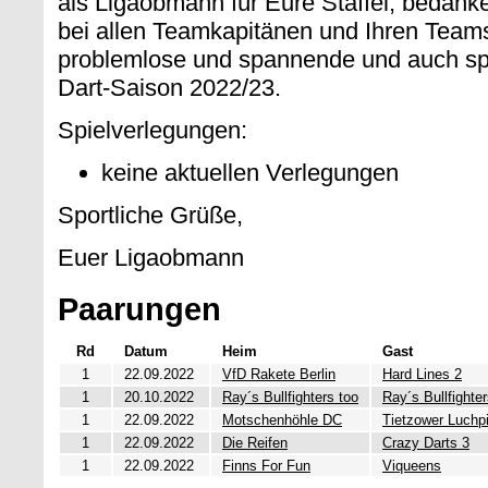
als Ligaobmann für Eure Staffel, bedanke
bei allen Teamkapitänen und Ihren Teams 
problemlose und spannende und auch sp
Dart-Saison 2022/23.
Spielverlegungen:
keine aktuellen Verlegungen
Sportliche Grüße,
Euer Ligaobmann
Paarungen
Rd
Datum
Heim
Gast
1
22.09.2022
VfD Rakete Berlin
Hard Lines 2
1
20.10.2022
Ray´s Bullfighters too
Ray´s Bullfighte
1
22.09.2022
Motschenhöhle DC
Tietzower Luchpi
1
22.09.2022
Die Reifen
Crazy Darts 3
1
22.09.2022
Finns For Fun
Viqueens