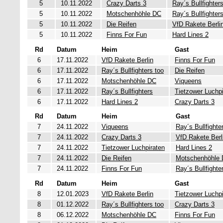
5
10.11.2022
Crazy Darts 3
Ray´s Bullfighter
5
10.11.2022
Motschenhöhle DC
Ray´s Bullfighter
5
10.11.2022
Die Reifen
VfD Rakete Berli
5
10.11.2022
Finns For Fun
Hard Lines 2
Rd
Datum
Heim
Gast
6
17.11.2022
VfD Rakete Berlin
Finns For Fun
6
17.11.2022
Ray´s Bullfighters too
Die Reifen
6
17.11.2022
Motschenhöhle DC
Viqueens
6
17.11.2022
Ray´s Bullfighters
Tietzower Luchpi
6
17.11.2022
Hard Lines 2
Crazy Darts 3
Rd
Datum
Heim
Gast
7
24.11.2022
Viqueens
Ray´s Bullfighte
7
24.11.2022
Crazy Darts 3
VfD Rakete Berl
7
24.11.2022
Tietzower Luchpiraten
Hard Lines 2
7
24.11.2022
Die Reifen
Motschenhöhle
7
24.11.2022
Finns For Fun
Ray´s Bullfighte
Rd
Datum
Heim
Gast
8
12.01.2023
VfD Rakete Berlin
Tietzower Luchpi
8
01.12.2022
Ray´s Bullfighters too
Crazy Darts 3
8
06.12.2022
Motschenhöhle DC
Finns For Fun