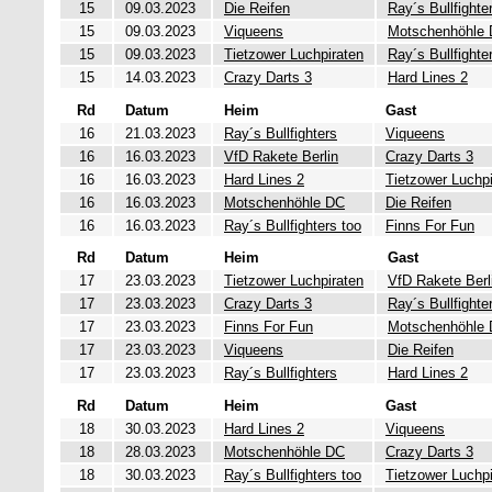
15
09.03.2023
Die Reifen
Ray´s Bullfighte
15
09.03.2023
Viqueens
Motschenhöhle
15
09.03.2023
Tietzower Luchpiraten
Ray´s Bullfighte
15
14.03.2023
Crazy Darts 3
Hard Lines 2
Rd
Datum
Heim
Gast
16
21.03.2023
Ray´s Bullfighters
Viqueens
16
16.03.2023
VfD Rakete Berlin
Crazy Darts 3
16
16.03.2023
Hard Lines 2
Tietzower Luchpi
16
16.03.2023
Motschenhöhle DC
Die Reifen
16
16.03.2023
Ray´s Bullfighters too
Finns For Fun
Rd
Datum
Heim
Gast
17
23.03.2023
Tietzower Luchpiraten
VfD Rakete Berl
17
23.03.2023
Crazy Darts 3
Ray´s Bullfighte
17
23.03.2023
Finns For Fun
Motschenhöhle
17
23.03.2023
Viqueens
Die Reifen
17
23.03.2023
Ray´s Bullfighters
Hard Lines 2
Rd
Datum
Heim
Gast
18
30.03.2023
Hard Lines 2
Viqueens
18
28.03.2023
Motschenhöhle DC
Crazy Darts 3
18
30.03.2023
Ray´s Bullfighters too
Tietzower Luchpi