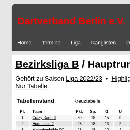
Dartverband Berlin e.V.
Home
Termine
Liga
Ranglisten
D
Bezirksliga B
/ Hauptru
Gehört zu Saison
Liga 2022/23
•
Highli
Nur Tabelle
Tabellenstand
Kreuztabelle
Pl.
Team
Pkt.
Sp.
G
U
1
Crazy Darts 3
30
18
15
0
2
Hard Lines 2
28
18
13
2
3
Motschenhöhle DC
28
18
12
4