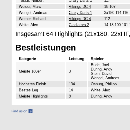
Tosch, Norbert
Crazy Darts 1
117
Weider, Marc
Vikings DC 4
18 107
Wengel, Andreas
Crazy Darts 1
3x180 114 116
Werner, Richard
Vikings DC 4
112
White, Alex
Gladiators 2
14 18 100 101 
Insgesamt 64 Highlights (21x180, 22xHF
Bestleistungen
Kategorie
Leistung
Spieler
Bude, Joel
Düring, Andy
Meiste 180er
3
Stein, David
Wengel, Andreas
Höchstes Finish
134
Osburg, Philipp
Bestes Leg
14
White, Alex
Meiste Highlights
8
Düring, Andy