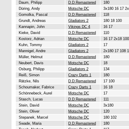
Daum, Philipp
D.D.Remastered
180
Düring, Andy
Motsche DC
3x180 16 17 2
Gomolka, Pascal
D.D.Remastered
118
Grundt, Andreas
Gladiators 2
180 18 100
Kannapin, John
Vikings DC 4
16 17
Kieke, David
D.D.Remastered
110
Kostorz, Adrian
Motsche DC
16 17 2x18 100
Kuhn, Tommy
Gladiators 2
17
Mannigel, Andre
Gladiators 2
2x180 17 108 
Müller, Helmut
D.D.Remastered
180
Neubert, Davis
Motsche DC
18
Osburg, Philipp
Gladiators 2
134
Reiß, Simon
Crazy Darts 1
180
Rätzke, Nils
D.D.Remastered
17 100
Schoumaker, Fabrice
Crazy Darts 1
16 18
Schönnebeck, Aurel
Motsche DC
17
Stasch, Lucas
D.D.Remastered
111
Stein, David
Motsche DC
3x180
Stein, Oliver
Motsche DC
120
Stepanek, Marcel
Motsche DC
180 102
Swade, Maria
D.D.Remastered
180