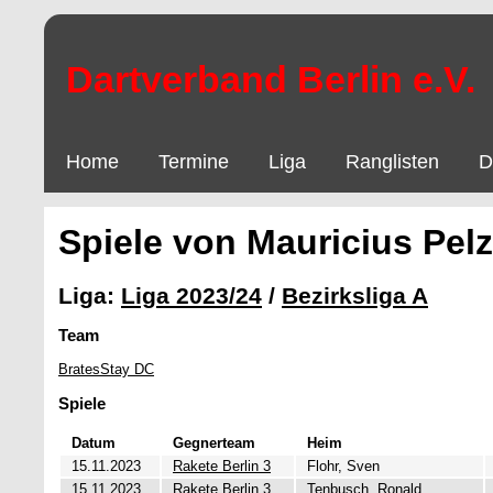
Dartverband Berlin e.V.
Home
Termine
Liga
Ranglisten
D
Spiele von Mauricius Pelz
Liga:
Liga 2023/24
/
Bezirksliga A
Team
BratesStay DC
Spiele
Datum
Gegnerteam
Heim
15.11.2023
Rakete Berlin 3
Flohr, Sven
15.11.2023
Rakete Berlin 3
Tenbusch, Ronald