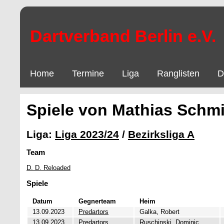
Dartverband Berlin e.V.
Home
Termine
Liga
Ranglisten
D
Spiele von Mathias Schm
Liga:
Liga 2023/24
/
Bezirksliga A
Team
D. D. Reloaded
Spiele
Datum
Gegnerteam
Heim
13.09.2023
Predartors
Galka, Robert
13.09.2023
Predartors
Ruschinski, Dominic