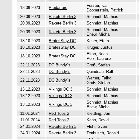
Förster, Kai
13.09.2023
Predartors
Dobberstein, Patrick
20.09.2023
Rakete Berlin 3
Schmidt, Mathias
20.09.2023
Rakete Berlin 3
Schmidt, Mathias
Schmidt, Mathias
20.09.2023
Rakete Berlin 3
Enew, Michail
18.10.2023
BratesStay DC
Keser, Etem
18.10.2023
BratesStay DC
Krüger, Justus
Elton, Noah
18.10.2023
BratesStay DC
Pelz, Laurenz
22.11.2023
DC Bundy´s
Groß, Stefan
22.11.2023
DC Bundy´s
Quindeau, Ralf
Werner, Falko
22.11.2023
DC Bundy´s
Groß, Stefan
13.12.2023
Vikings DC 3
Schmidt, Mathias
13.12.2023
Vikings DC 3
Schmidt, Mathias
Schmidt, Mathias
13.12.2023
Vikings DC 3
Enew, Michail
11.01.2024
Red Tops 2
Kießling, Jan
11.01.2024
Red Tops 2
Kahn, David
24.01.2024
Rakete Berlin 3
Flohr, Sven
24.01.2024
Rakete Berlin 3
Tenbusch, Ronald