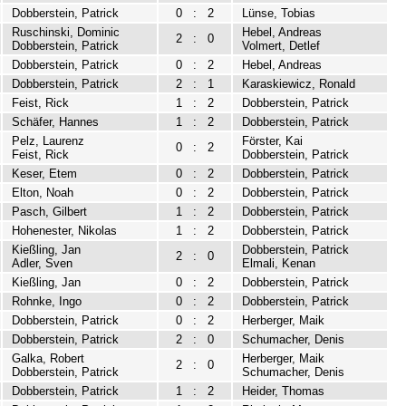
Dobberstein, Patrick
0
:
2
Lünse, Tobias
Ruschinski, Dominic
Hebel, Andreas
2
:
0
Dobberstein, Patrick
Volmert, Detlef
Dobberstein, Patrick
0
:
2
Hebel, Andreas
Dobberstein, Patrick
2
:
1
Karaskiewicz, Ronald
Feist, Rick
1
:
2
Dobberstein, Patrick
Schäfer, Hannes
1
:
2
Dobberstein, Patrick
Pelz, Laurenz
Förster, Kai
0
:
2
Feist, Rick
Dobberstein, Patrick
Keser, Etem
0
:
2
Dobberstein, Patrick
Elton, Noah
0
:
2
Dobberstein, Patrick
Pasch, Gilbert
1
:
2
Dobberstein, Patrick
Hohenester, Nikolas
1
:
2
Dobberstein, Patrick
Kießling, Jan
Dobberstein, Patrick
2
:
0
Adler, Sven
Elmali, Kenan
Kießling, Jan
0
:
2
Dobberstein, Patrick
Rohnke, Ingo
0
:
2
Dobberstein, Patrick
Dobberstein, Patrick
0
:
2
Herberger, Maik
Dobberstein, Patrick
2
:
0
Schumacher, Denis
Galka, Robert
Herberger, Maik
2
:
0
Dobberstein, Patrick
Schumacher, Denis
Dobberstein, Patrick
1
:
2
Heider, Thomas