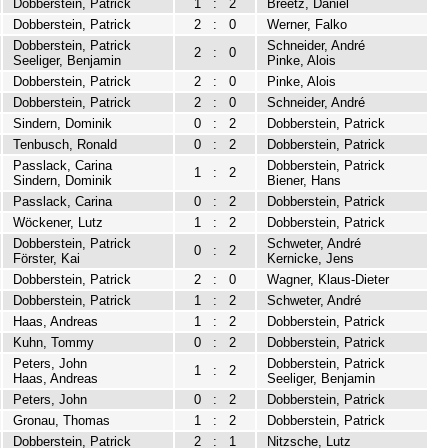
Dobberstein, Patrick
1
:
2
Breetz, Daniel
Dobberstein, Patrick
2
:
0
Werner, Falko
Dobberstein, Patrick
Schneider, André
2
:
0
Seeliger, Benjamin
Pinke, Alois
Dobberstein, Patrick
2
:
0
Pinke, Alois
Dobberstein, Patrick
2
:
0
Schneider, André
Sindern, Dominik
0
:
2
Dobberstein, Patrick
Tenbusch, Ronald
0
:
2
Dobberstein, Patrick
Passlack, Carina
Dobberstein, Patrick
1
:
2
Sindern, Dominik
Biener, Hans
Passlack, Carina
0
:
2
Dobberstein, Patrick
Wöckener, Lutz
1
:
2
Dobberstein, Patrick
Dobberstein, Patrick
Schweter, André
0
:
2
Förster, Kai
Kernicke, Jens
Dobberstein, Patrick
2
:
0
Wagner, Klaus-Dieter
Dobberstein, Patrick
1
:
2
Schweter, André
Haas, Andreas
1
:
2
Dobberstein, Patrick
Kuhn, Tommy
0
:
2
Dobberstein, Patrick
Peters, John
Dobberstein, Patrick
1
:
2
Haas, Andreas
Seeliger, Benjamin
Peters, John
0
:
2
Dobberstein, Patrick
Gronau, Thomas
1
:
2
Dobberstein, Patrick
Dobberstein, Patrick
2
:
1
Nitzsche, Lutz