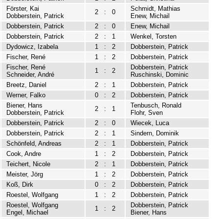
Förster, Kai
Schmidt, Mathias
2
:
0
Dobberstein, Patrick
Enew, Michail
Dobberstein, Patrick
2
:
0
Enew, Michail
Dobberstein, Patrick
2
:
1
Wenkel, Torsten
Dydowicz, Izabela
1
:
2
Dobberstein, Patrick
Fischer, René
1
:
2
Dobberstein, Patrick
Fischer, René
Dobberstein, Patrick
1
:
2
Schneider, André
Ruschinski, Dominic
Breetz, Daniel
2
:
1
Dobberstein, Patrick
Werner, Falko
0
:
2
Dobberstein, Patrick
Biener, Hans
Tenbusch, Ronald
2
:
1
Dobberstein, Patrick
Flohr, Sven
Dobberstein, Patrick
2
:
0
Wiecek, Luca
Dobberstein, Patrick
2
:
1
Sindern, Dominik
Schönfeld, Andreas
2
:
1
Dobberstein, Patrick
Cook, Andre
1
:
2
Dobberstein, Patrick
Teichert, Nicole
2
:
1
Dobberstein, Patrick
Meister, Jörg
1
:
2
Dobberstein, Patrick
Koß, Dirk
0
:
2
Dobberstein, Patrick
Roestel, Wolfgang
1
:
2
Dobberstein, Patrick
Roestel, Wolfgang
Dobberstein, Patrick
1
:
2
Engel, Michael
Biener, Hans