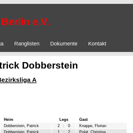
Berlin e.V.
ga
Ranglisten
Dokumente
Kontakt
trick Dobberstein
Bezirksliga A
Heim
Legs
Gast
Dobberstein, Patrick
2
:
0
Knappe, Florian
Dobberstein, Patrick
1
:
2
Polat, Christina