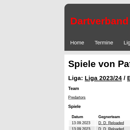
Dartverband 
Home
Termine
Li
Spiele von Pa
Liga:
Liga 2023/24
/
Team
Predartors
Spiele
Datum
Gegnerteam
13.09.2023
D. D. Reloaded
13.09.2023
D. D. Reloaded