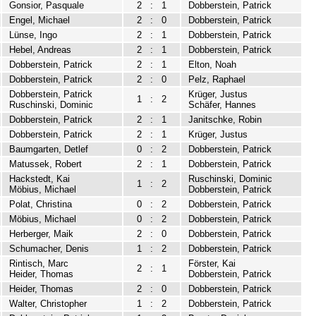
Gonsior, Pasquale
2
:
1
Dobberstein, Patrick
Engel, Michael
2
:
0
Dobberstein, Patrick
Lünse, Ingo
2
:
1
Dobberstein, Patrick
Hebel, Andreas
2
:
1
Dobberstein, Patrick
Dobberstein, Patrick
2
:
1
Elton, Noah
Dobberstein, Patrick
2
:
0
Pelz, Raphael
Dobberstein, Patrick
Krüger, Justus
1
:
2
Ruschinski, Dominic
Schäfer, Hannes
Dobberstein, Patrick
2
:
1
Janitschke, Robin
Dobberstein, Patrick
2
:
1
Krüger, Justus
Baumgarten, Detlef
0
:
2
Dobberstein, Patrick
Matussek, Robert
2
:
1
Dobberstein, Patrick
Hackstedt, Kai
Ruschinski, Dominic
1
:
2
Möbius, Michael
Dobberstein, Patrick
Polat, Christina
0
:
2
Dobberstein, Patrick
Möbius, Michael
0
:
2
Dobberstein, Patrick
Herberger, Maik
2
:
0
Dobberstein, Patrick
Schumacher, Denis
1
:
2
Dobberstein, Patrick
Rintisch, Marc
Förster, Kai
2
:
1
Heider, Thomas
Dobberstein, Patrick
Heider, Thomas
2
:
0
Dobberstein, Patrick
Walter, Christopher
1
:
2
Dobberstein, Patrick