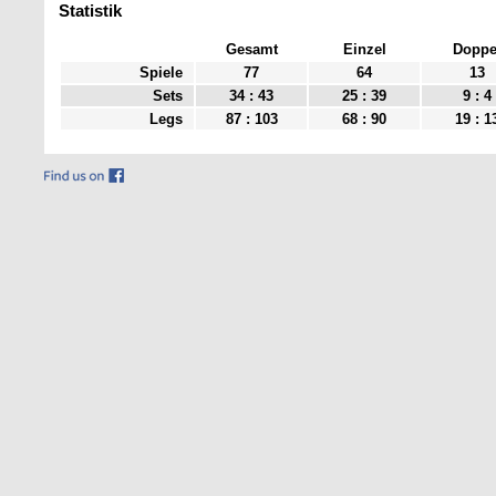
Statistik
Gesamt
Einzel
Doppe
Spiele
77
64
13
Sets
34 : 43
25 : 39
9 : 4
Legs
87 : 103
68 : 90
19 : 1