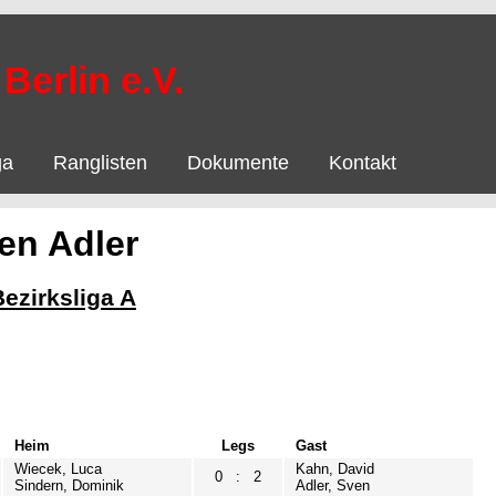
Berlin e.V.
ga
Ranglisten
Dokumente
Kontakt
en Adler
Bezirksliga A
Heim
Legs
Gast
Wiecek, Luca
Kahn, David
0
:
2
Sindern, Dominik
Adler, Sven