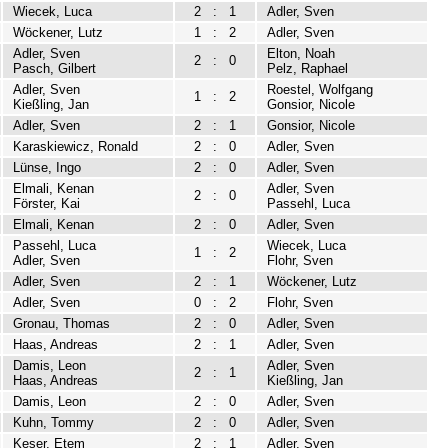
Wiecek, Luca
2
:
1
Adler, Sven
Wöckener, Lutz
1
:
2
Adler, Sven
Adler, Sven
Elton, Noah
2
:
0
Pasch, Gilbert
Pelz, Raphael
Adler, Sven
Roestel, Wolfgang
1
:
2
Kießling, Jan
Gonsior, Nicole
Adler, Sven
2
:
1
Gonsior, Nicole
Karaskiewicz, Ronald
2
:
0
Adler, Sven
Lünse, Ingo
2
:
0
Adler, Sven
Elmali, Kenan
Adler, Sven
2
:
0
Förster, Kai
Passehl, Luca
Elmali, Kenan
2
:
0
Adler, Sven
Passehl, Luca
Wiecek, Luca
1
:
2
Adler, Sven
Flohr, Sven
Adler, Sven
2
:
1
Wöckener, Lutz
Adler, Sven
0
:
2
Flohr, Sven
Gronau, Thomas
2
:
0
Adler, Sven
Haas, Andreas
2
:
1
Adler, Sven
Damis, Leon
Adler, Sven
2
:
1
Haas, Andreas
Kießling, Jan
Damis, Leon
2
:
0
Adler, Sven
Kuhn, Tommy
2
:
0
Adler, Sven
Keser, Etem
2
:
1
Adler, Sven