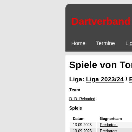
Dartverband 
Home
Termine
Li
Spiele von To
Liga:
Liga 2023/24
/
Team
D. D. Reloaded
Spiele
Datum
Gegnerteam
13.09.2023
Predartors
13.09.2023
Predartors