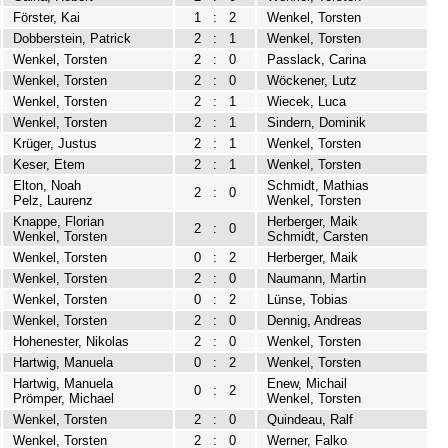
Förster, Kai
1
:
2
Wenkel, Torsten
Dobberstein, Patrick
2
:
1
Wenkel, Torsten
Wenkel, Torsten
2
:
0
Passlack, Carina
Wenkel, Torsten
2
:
0
Wöckener, Lutz
Wenkel, Torsten
2
:
1
Wiecek, Luca
Wenkel, Torsten
2
:
1
Sindern, Dominik
Krüger, Justus
2
:
1
Wenkel, Torsten
Keser, Etem
2
:
1
Wenkel, Torsten
Elton, Noah
Schmidt, Mathias
2
:
0
Pelz, Laurenz
Wenkel, Torsten
Knappe, Florian
Herberger, Maik
2
:
0
Wenkel, Torsten
Schmidt, Carsten
Wenkel, Torsten
0
:
2
Herberger, Maik
Wenkel, Torsten
2
:
0
Naumann, Martin
Wenkel, Torsten
0
:
2
Lünse, Tobias
Wenkel, Torsten
2
:
0
Dennig, Andreas
Hohenester, Nikolas
2
:
0
Wenkel, Torsten
Hartwig, Manuela
0
:
2
Wenkel, Torsten
Hartwig, Manuela
Enew, Michail
0
:
2
Prömper, Michael
Wenkel, Torsten
Wenkel, Torsten
2
:
0
Quindeau, Ralf
Wenkel, Torsten
2
:
0
Werner, Falko