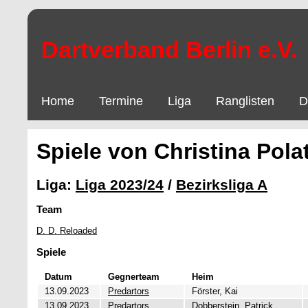
Dartverband Berlin e.V.
Home
Termine
Liga
Ranglisten
D
Spiele von Christina Pola
Liga:
Liga 2023/24
/
Bezirksliga A
Team
D. D. Reloaded
Spiele
Datum
Gegnerteam
Heim
13.09.2023
Predartors
Förster, Kai
13.09.2023
Predartors
Dobberstein, Patrick