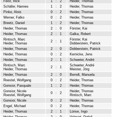
Feist, Rick
1
:
2
Heider, Thomas
Schäfer, Hannes
1
:
2
Heider, Thomas
Pinke, Alois
0
:
2
Heider, Thomas
Werner, Falko
0
:
2
Heider, Thomas
Breetz, Daniel
1
:
2
Heider, Thomas
Heider, Thomas
2
:
0
Förster, Kai
Heider, Thomas
2
:
1
Galka, Robert
Rintisch, Marc
Förster, Kai
2
:
1
Heider, Thomas
Dobberstein, Patrick
Heider, Thomas
2
:
0
Dobberstein, Patrick
Heider, Thomas
0
:
2
Kernicke, Jens
Heider, Thomas
2
:
1
Schweter, André
Rintisch, Marc
Schweter, André
2
:
1
Heider, Thomas
Meister, Jörg
Heider, Thomas
2
:
0
Berndt, Manuela
Roestel, Wolfgang
0
:
2
Heider, Thomas
Gonsior, Pasquale
1
:
2
Heider, Thomas
Gonsior, Nicole
Heider, Thomas
0
:
2
Roestel, Wolfgang
Rintisch, Marc
Gonsior, Nicole
0
:
2
Heider, Thomas
Engel, Michael
0
:
2
Heider, Thomas
Heider, Thomas
2
:
1
Lünse, Ingo
Heider, Thomas
2
:
0
Volmert, Detlef