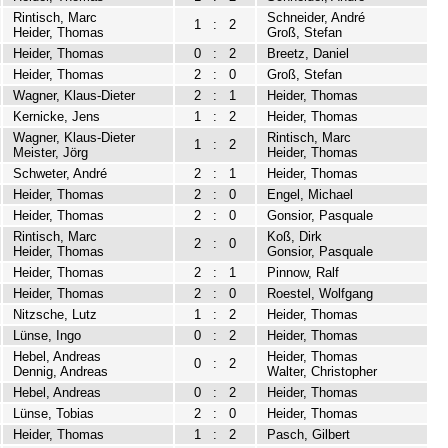
Rintisch, Marc
Schneider, André
1
:
2
Heider, Thomas
Groß, Stefan
Heider, Thomas
0
:
2
Breetz, Daniel
Heider, Thomas
2
:
0
Groß, Stefan
Wagner, Klaus-Dieter
2
:
1
Heider, Thomas
Kernicke, Jens
1
:
2
Heider, Thomas
Wagner, Klaus-Dieter
Rintisch, Marc
1
:
2
Meister, Jörg
Heider, Thomas
Schweter, André
2
:
1
Heider, Thomas
Heider, Thomas
2
:
0
Engel, Michael
Heider, Thomas
2
:
0
Gonsior, Pasquale
Rintisch, Marc
Koß, Dirk
2
:
0
Heider, Thomas
Gonsior, Pasquale
Heider, Thomas
2
:
1
Pinnow, Ralf
Heider, Thomas
2
:
0
Roestel, Wolfgang
Nitzsche, Lutz
1
:
2
Heider, Thomas
Lünse, Ingo
0
:
2
Heider, Thomas
Hebel, Andreas
Heider, Thomas
0
:
2
Dennig, Andreas
Walter, Christopher
Hebel, Andreas
0
:
2
Heider, Thomas
Lünse, Tobias
2
:
0
Heider, Thomas
Heider, Thomas
1
:
2
Pasch, Gilbert