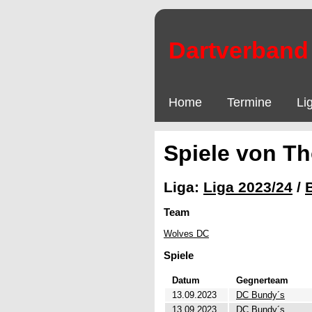
Dartverband 
Home
Termine
Li
Spiele von T
Liga:
Liga 2023/24
/
Team
Wolves DC
Spiele
Datum
Gegnerteam
13.09.2023
DC Bundy´s
13.09.2023
DC Bundy´s