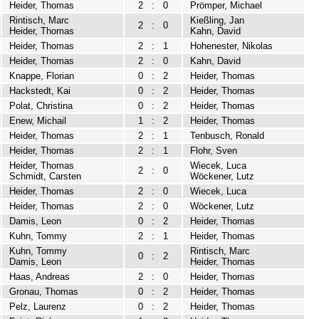
Heider, Thomas
2
:
0
Prömper, Michael
Rintisch, Marc
Kießling, Jan
2
:
0
Heider, Thomas
Kahn, David
Heider, Thomas
2
:
1
Hohenester, Nikolas
Heider, Thomas
2
:
0
Kahn, David
Knappe, Florian
0
:
2
Heider, Thomas
Hackstedt, Kai
0
:
2
Heider, Thomas
Polat, Christina
0
:
2
Heider, Thomas
Enew, Michail
1
:
2
Heider, Thomas
Heider, Thomas
2
:
1
Tenbusch, Ronald
Heider, Thomas
2
:
1
Flohr, Sven
Heider, Thomas
Wiecek, Luca
2
:
0
Schmidt, Carsten
Wöckener, Lutz
Heider, Thomas
2
:
0
Wiecek, Luca
Heider, Thomas
2
:
0
Wöckener, Lutz
Damis, Leon
0
:
2
Heider, Thomas
Kuhn, Tommy
2
:
1
Heider, Thomas
Kuhn, Tommy
Rintisch, Marc
0
:
2
Damis, Leon
Heider, Thomas
Haas, Andreas
2
:
0
Heider, Thomas
Gronau, Thomas
0
:
2
Heider, Thomas
Pelz, Laurenz
0
:
2
Heider, Thomas