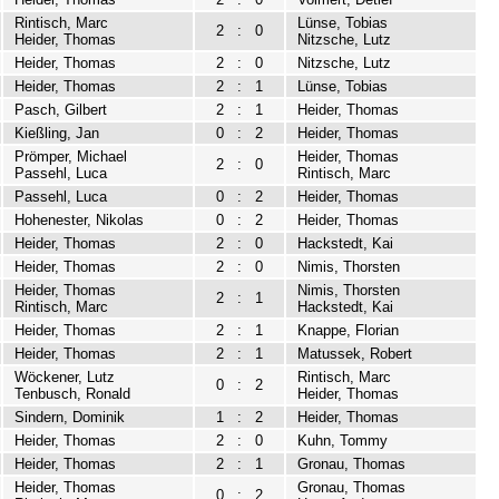
Rintisch, Marc
Lünse, Tobias
2
:
0
Heider, Thomas
Nitzsche, Lutz
Heider, Thomas
2
:
0
Nitzsche, Lutz
Heider, Thomas
2
:
1
Lünse, Tobias
Pasch, Gilbert
2
:
1
Heider, Thomas
Kießling, Jan
0
:
2
Heider, Thomas
Prömper, Michael
Heider, Thomas
2
:
0
Passehl, Luca
Rintisch, Marc
Passehl, Luca
0
:
2
Heider, Thomas
Hohenester, Nikolas
0
:
2
Heider, Thomas
Heider, Thomas
2
:
0
Hackstedt, Kai
Heider, Thomas
2
:
0
Nimis, Thorsten
Heider, Thomas
Nimis, Thorsten
2
:
1
Rintisch, Marc
Hackstedt, Kai
Heider, Thomas
2
:
1
Knappe, Florian
Heider, Thomas
2
:
1
Matussek, Robert
Wöckener, Lutz
Rintisch, Marc
0
:
2
Tenbusch, Ronald
Heider, Thomas
Sindern, Dominik
1
:
2
Heider, Thomas
Heider, Thomas
2
:
0
Kuhn, Tommy
Heider, Thomas
2
:
1
Gronau, Thomas
Heider, Thomas
Gronau, Thomas
0
:
2