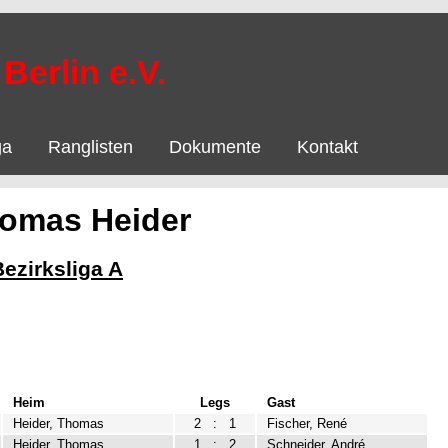
Berlin e.V.
ga
Ranglisten
Dokumente
Kontakt
homas Heider
Bezirksliga A
Heim
Legs
Gast
Heider, Thomas
2
:
1
Fischer, René
Heider, Thomas
1
:
2
Schneider, André