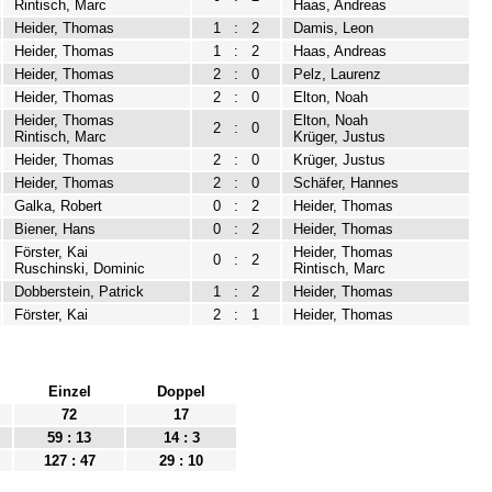
Rintisch, Marc
Haas, Andreas
Heider, Thomas
1
:
2
Damis, Leon
Heider, Thomas
1
:
2
Haas, Andreas
Heider, Thomas
2
:
0
Pelz, Laurenz
Heider, Thomas
2
:
0
Elton, Noah
Heider, Thomas
Elton, Noah
2
:
0
Rintisch, Marc
Krüger, Justus
Heider, Thomas
2
:
0
Krüger, Justus
Heider, Thomas
2
:
0
Schäfer, Hannes
Galka, Robert
0
:
2
Heider, Thomas
Biener, Hans
0
:
2
Heider, Thomas
Förster, Kai
Heider, Thomas
0
:
2
Ruschinski, Dominic
Rintisch, Marc
Dobberstein, Patrick
1
:
2
Heider, Thomas
Förster, Kai
2
:
1
Heider, Thomas
Einzel
Doppel
72
17
59 : 13
14 : 3
127 : 47
29 : 10