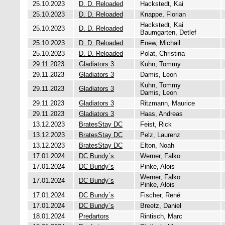
25.10.2023
D. D. Reloaded
Hackstedt, Kai
25.10.2023
D. D. Reloaded
Knappe, Florian
Hackstedt, Kai
25.10.2023
D. D. Reloaded
Baumgarten, Detlef
25.10.2023
D. D. Reloaded
Enew, Michail
25.10.2023
D. D. Reloaded
Polat, Christina
29.11.2023
Gladiators 3
Kuhn, Tommy
29.11.2023
Gladiators 3
Damis, Leon
Kuhn, Tommy
29.11.2023
Gladiators 3
Damis, Leon
29.11.2023
Gladiators 3
Ritzmann, Maurice
29.11.2023
Gladiators 3
Haas, Andreas
13.12.2023
BratesStay DC
Feist, Rick
13.12.2023
BratesStay DC
Pelz, Laurenz
13.12.2023
BratesStay DC
Elton, Noah
17.01.2024
DC Bundy´s
Werner, Falko
17.01.2024
DC Bundy´s
Pinke, Alois
Werner, Falko
17.01.2024
DC Bundy´s
Pinke, Alois
17.01.2024
DC Bundy´s
Fischer, René
17.01.2024
DC Bundy´s
Breetz, Daniel
18.01.2024
Predartors
Rintisch, Marc