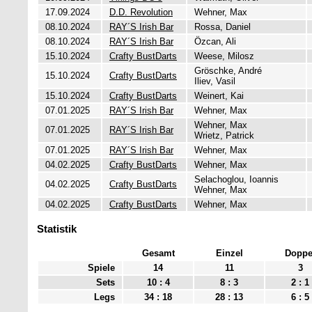
17.09.2024
D.D. Revolution
Wehner, Max
08.10.2024
RAY´S Irish Bar
Rossa, Daniel
08.10.2024
RAY´S Irish Bar
Özcan, Ali
15.10.2024
Crafty BustDarts
Weese, Milosz
Gröschke, André
15.10.2024
Crafty BustDarts
Iliev, Vasil
15.10.2024
Crafty BustDarts
Weinert, Kai
07.01.2025
RAY´S Irish Bar
Wehner, Max
Wehner, Max
07.01.2025
RAY´S Irish Bar
Wrietz, Patrick
07.01.2025
RAY´S Irish Bar
Wehner, Max
04.02.2025
Crafty BustDarts
Wehner, Max
Selachoglou, Ioannis
04.02.2025
Crafty BustDarts
Wehner, Max
04.02.2025
Crafty BustDarts
Wehner, Max
Statistik
Gesamt
Einzel
Doppe
Spiele
14
11
3
Sets
10 : 4
8 : 3
2 : 1
Legs
34 : 18
28 : 13
6 : 5