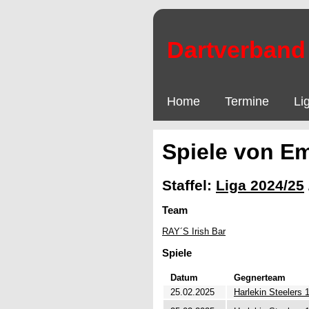
Dartverband 
Home
Termine
Li
Spiele von E
Staffel:
Liga 2024/25
Team
RAY´S Irish Bar
Spiele
Datum
Gegnerteam
25.02.2025
Harlekin Steelers 