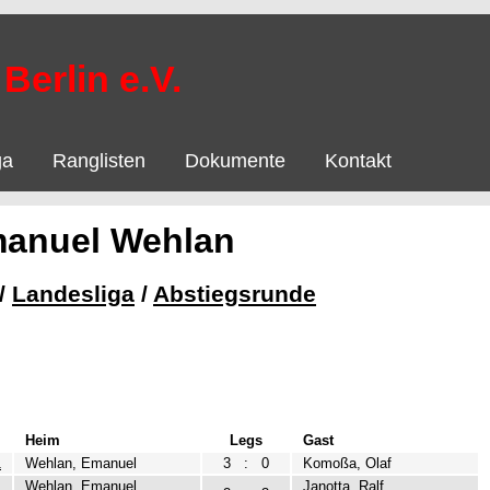
Berlin e.V.
ga
Ranglisten
Dokumente
Kontakt
manuel Wehlan
/
Landesliga
/
Abstiegsrunde
Heim
Legs
Gast
1
Wehlan, Emanuel
3
:
0
Komoßa, Olaf
Wehlan, Emanuel
Janotta, Ralf