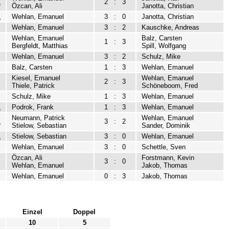
1
2
:
3
Özcan, Ali
Janotta, Christian
1
Wehlan, Emanuel
3
:
0
Janotta, Christian
Wehlan, Emanuel
3
:
2
Kauschke, Andreas
Wehlan, Emanuel
Balz, Carsten
1
:
3
Bergfeldt, Matthias
Spill, Wolfgang
Wehlan, Emanuel
3
:
2
Schulz, Mike
Balz, Carsten
1
:
3
Wehlan, Emanuel
Kiesel, Emanuel
Wehlan, Emanuel
2
:
3
Thiele, Patrick
Schöneboom, Fred
Schulz, Mike
1
:
3
Wehlan, Emanuel
1
Podrok, Frank
1
:
3
Wehlan, Emanuel
Neumann, Patrick
Wehlan, Emanuel
1
3
:
2
Stielow, Sebastian
Sander, Dominik
1
Stielow, Sebastian
3
:
0
Wehlan, Emanuel
Wehlan, Emanuel
3
:
0
Schettle, Sven
Özcan, Ali
Forstmann, Kevin
3
:
0
Wehlan, Emanuel
Jakob, Thomas
Wehlan, Emanuel
0
:
3
Jakob, Thomas
Einzel
Doppel
10
5