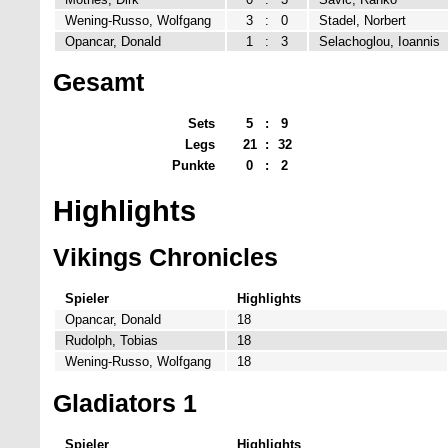
Wening-Russo, Wolfgang
3
:
0
Stadel, Norbert
Opancar, Donald
1
:
3
Selachoglou, Ioannis
Gesamt
Sets
5
:
9
Legs
21
:
32
Punkte
0
:
2
Highlights
Vikings Chronicles
Spieler
Highlights
Opancar, Donald
18
Rudolph, Tobias
18
Wening-Russo, Wolfgang
18
Gladiators 1
Spieler
Highlights