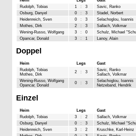
Heim
Legs
Gast
Rudolph, Tobias
1
:
3
Savic, Ranko
Osburg, Danyel
0
:
3
Stadel, Norbert
Heidenreich, Sven
0
:
3
Selachoglou, Ioannis
Mothes, Dirk
2
:
3
Sallach, Volkmar
Wening-Russo, Wolfgang
3
:
0
Schulz, Michael "Schu
Opancar, Donald
3
:
1
Lanoy, Alain
Doppel
Heim
Legs
Gast
Rudolph, Tobias
Savic, Ranko
2
:
3
Mothes, Dirk
Sallach, Volkmar
Wening-Russo, Wolfgang
Selachoglou, Ioannis
0
:
3
Opancar, Donald
Netzeband, Hendrik
Einzel
Heim
Legs
Gast
Rudolph, Tobias
3
:
2
Sallach, Volkmar
Osburg, Danyel
0
:
3
Schulz, Michael "Schu
Heidenreich, Sven
3
:
2
Kruschke, Karl-Heinz
Mothes, Dirk
0
:
3
Savic, Ranko