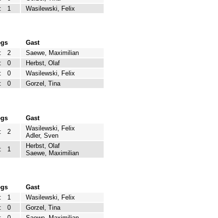
:
1
Wasilewski, Felix
egs
Gast
:
2
Saewe, Maximilian
:
0
Herbst, Olaf
:
0
Wasilewski, Felix
:
0
Gorzel, Tina
egs
Gast
Wasilewski, Felix
:
2
Adler, Sven
Herbst, Olaf
:
1
Saewe, Maximilian
egs
Gast
:
1
Wasilewski, Felix
:
0
Gorzel, Tina
:
0
Saewe, Maximilian