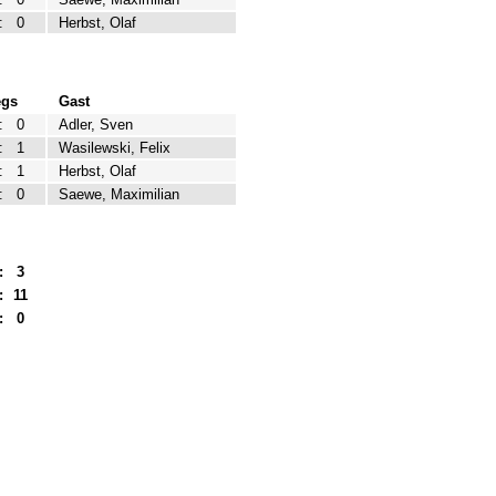
:
0
Herbst, Olaf
egs
Gast
:
0
Adler, Sven
:
1
Wasilewski, Felix
:
1
Herbst, Olaf
:
0
Saewe, Maximilian
:
3
:
11
:
0