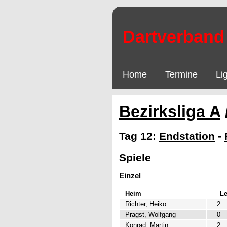
Dartverband 
Home
Termine
Li
Bezirksliga A
Tag 12:
Endstation
-
Spiele
Einzel
Heim
L
Richter, Heiko
2
Pragst, Wolfgang
0
Konrad, Martin
2