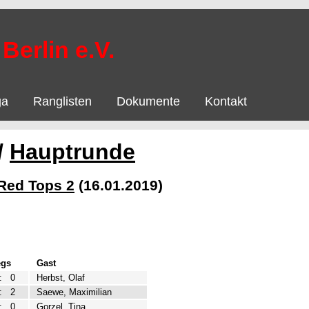
Berlin e.V.
ga
Ranglisten
Dokumente
Kontakt
/
Hauptrunde
Red Tops 2
(16.01.2019)
egs
Gast
:
0
Herbst, Olaf
:
2
Saewe, Maximilian
:
0
Gorzel, Tina