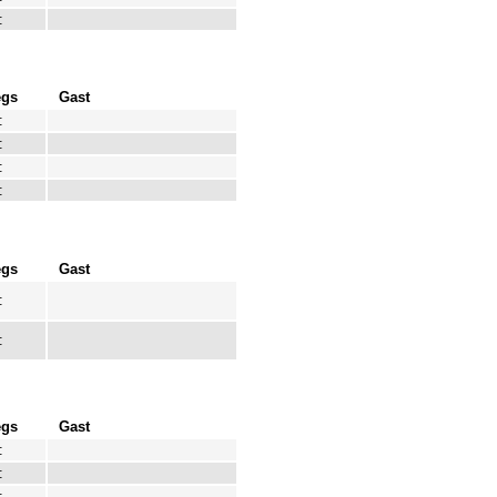
:
egs
Gast
:
:
:
:
egs
Gast
:
:
egs
Gast
:
:
: