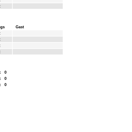
:
egs
Gast
:
:
:
:
:
0
:
0
:
0