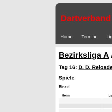
Dartverband 
Home
Termine
Li
Bezirksliga A
Tag 16:
D. D. Reload
Spiele
Einzel
Heim
L