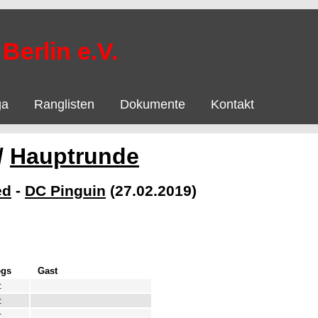
Berlin e.V.
ga
Ranglisten
Dokumente
Kontakt
/
Hauptrunde
ed
-
DC Pinguin
(27.02.2019)
egs
Gast
:
:
: