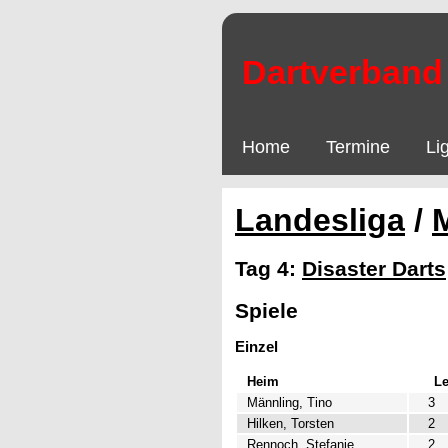
Dartverband 
Home
Termine
Li
Landesliga
/
Tag 4:
Disaster Darts
Spiele
Einzel
Heim
L
Männling, Tino
3
Hilken, Torsten
2
Rennoch, Stefanie
2