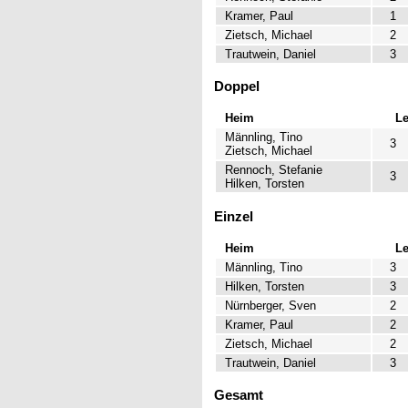
Kramer, Paul
1
Zietsch, Michael
2
Trautwein, Daniel
3
Doppel
Heim
L
Männling, Tino
3
Zietsch, Michael
Rennoch, Stefanie
3
Hilken, Torsten
Einzel
Heim
L
Männling, Tino
3
Hilken, Torsten
3
Nürnberger, Sven
2
Kramer, Paul
2
Zietsch, Michael
2
Trautwein, Daniel
3
Gesamt