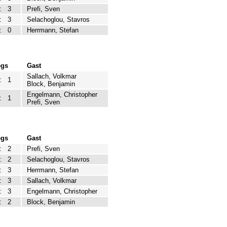
:
3
Prefi, Sven
:
3
Selachoglou, Stavros
:
0
Herrmann, Stefan
egs
Gast
Sallach, Volkmar
:
1
Block, Benjamin
Engelmann, Christopher
:
1
Prefi, Sven
egs
Gast
:
2
Prefi, Sven
:
2
Selachoglou, Stavros
:
3
Herrmann, Stefan
:
3
Sallach, Volkmar
:
3
Engelmann, Christopher
:
2
Block, Benjamin