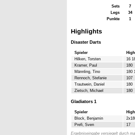
Sets
7
Legs
34
Punkte
1
Highlights
Disaster Darts
Spieler
High
Hilken, Torsten
16 1
Kramer, Paul
180
Männling, Tino
180 
Rennoch, Stefanie
107
Trautwein, Daniel
180
Zietsch, Michael
180
Gladiators 1
Spieler
High
Block, Benjamin
2x18
Prefi, Sven
17
Ergebniseingabe versiegelt durch mar