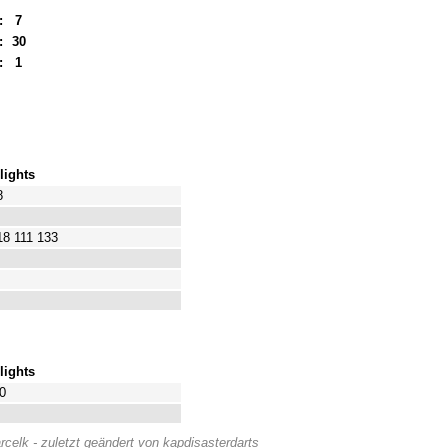
:
7
:
30
:
1
lights
8
18 111 133
lights
0
celk - zuletzt geändert von kapdisasterdarts