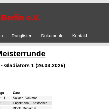
Berlin e.V.
ga
Ranglisten
Dokumente
Kontakt
Meisterrunde
-
Gladiators 1
(26.03.2025)
egs
Gast
:
1
Sallach, Volkmar
:
3
Engelmann, Christopher
:
3
Block, Benjamin