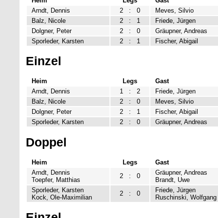
Heim
Legs
Gast
Arndt, Dennis
2
:
0
Meves, Silvio
Balz, Nicole
2
:
1
Friede, Jürgen
Dolgner, Peter
2
:
0
Gräupner, Andreas
Sporleder, Karsten
2
:
1
Fischer, Abigail
Einzel
Heim
Legs
Gast
Arndt, Dennis
1
:
2
Friede, Jürgen
Balz, Nicole
2
:
0
Meves, Silvio
Dolgner, Peter
2
:
1
Fischer, Abigail
Sporleder, Karsten
2
:
0
Gräupner, Andreas
Doppel
Heim
Legs
Gast
Arndt, Dennis
Gräupner, Andreas
2
:
0
Toepfer, Matthias
Brandt, Uwe
Sporleder, Karsten
Friede, Jürgen
2
:
0
Kock, Ole-Maximilian
Ruschinski, Wolfgang
Einzel