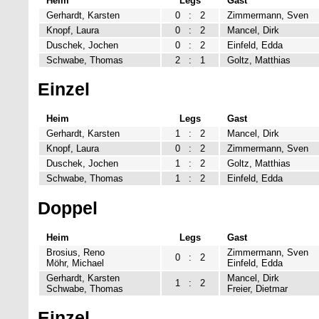
Heim
Legs
Gast
Gerhardt, Karsten
0
:
2
Zimmermann, Sven
Knopf, Laura
0
:
2
Mancel, Dirk
Duschek, Jochen
0
:
2
Einfeld, Edda
Schwabe, Thomas
2
:
1
Goltz, Matthias
Einzel
Heim
Legs
Gast
Gerhardt, Karsten
1
:
2
Mancel, Dirk
Knopf, Laura
0
:
2
Zimmermann, Sven
Duschek, Jochen
1
:
2
Goltz, Matthias
Schwabe, Thomas
1
:
2
Einfeld, Edda
Doppel
Heim
Legs
Gast
Brosius, Reno
Zimmermann, Sven
0
:
2
Möhr, Michael
Einfeld, Edda
Gerhardt, Karsten
Mancel, Dirk
1
:
2
Schwabe, Thomas
Freier, Dietmar
Einzel