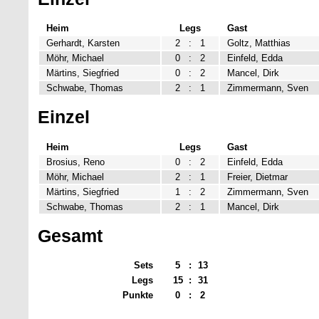
Heim
Legs
Gast
Gerhardt, Karsten
2
:
1
Goltz, Matthias
Möhr, Michael
0
:
2
Einfeld, Edda
Märtins, Siegfried
0
:
2
Mancel, Dirk
Schwabe, Thomas
2
:
1
Zimmermann, Sven
Einzel
Heim
Legs
Gast
Brosius, Reno
0
:
2
Einfeld, Edda
Möhr, Michael
2
:
1
Freier, Dietmar
Märtins, Siegfried
1
:
2
Zimmermann, Sven
Schwabe, Thomas
2
:
1
Mancel, Dirk
Gesamt
Sets
5
:
13
Legs
15
:
31
Punkte
0
:
2