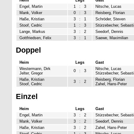
Heim
Legs
Gast
Engel, Martin
1
:
3
Nitsche, Lucas
Mank, Volker
0
:
3
Reisberg, Florian
Haße, Kristian
3
:
1
Schröder, Steven
Stoof, Cedric
1
:
3
Stürzebecher, Sebast
Lange, Markus
3
:
2
Seedorf, Dennis
Gottfriedsen, Felix
3
:
1
Saewe, Maximilian
Doppel
Heim
Legs
Gast
Westermann, Dirk
Nitsche, Lucas
0
:
3
Jelter, Gregor
Stürzebecher, Sebast
Haße, Kristian
Reisberg, Florian
3
:
2
Stoof, Cedric
Zahel, Hans-Peter
Einzel
Heim
Legs
Gast
Engel, Martin
3
:
2
Stürzebecher, Sebast
Mank, Volker
3
:
2
Seedorf, Dennis
Haße, Kristian
3
:
2
Zahel, Hans-Peter
Stoof, Cedric
1
:
3
Nitsche, Lucas