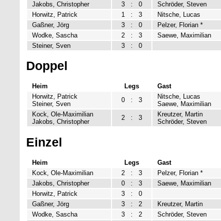
Jakobs, Christopher
3
:
0
Schröder, Steven
Horwitz, Patrick
1
:
3
Nitsche, Lucas
Gaßner, Jörg
3
:
0
Pelzer, Florian *
Wodke, Sascha
2
:
3
Saewe, Maximilian
Steiner, Sven
3
:
0
Doppel
Heim
Legs
Gast
Horwitz, Patrick
Nitsche, Lucas
0
:
3
Steiner, Sven
Saewe, Maximilian
Kock, Ole-Maximilian
Kreutzer, Martin
2
:
3
Jakobs, Christopher
Schröder, Steven
Einzel
Heim
Legs
Gast
Kock, Ole-Maximilian
2
:
3
Pelzer, Florian *
Jakobs, Christopher
0
:
3
Saewe, Maximilian
Horwitz, Patrick
3
:
0
Gaßner, Jörg
3
:
2
Kreutzer, Martin
Wodke, Sascha
3
:
2
Schröder, Steven