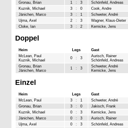
Gronau, Brian
1
:
3
Schönfeld, Andreas
Kuznik, Michael
3
:
0
Cook, Andre
Jänichen, Marco
3
:
1
Schweter, André
Ujma, Axel
2
:
3
Wagner, Klaus-Dieter
Cloke, Ian
3
:
2
Kernicke, Jens
Doppel
Heim
Legs
Gast
McLean, Paul
Aurisch, Rainer
0
:
3
Kuznik, Michael
Schönfeld, Andreas
Gronau, Brian
Schweter, André
1
:
3
Jänichen, Marco
Kernicke, Jens
Einzel
Heim
Legs
Gast
McLean, Paul
3
:
1
Schweter, André
Gronau, Brian
3
:
0
Jakisch, Frank
Kuznik, Michael
0
:
3
Kernicke, Jens
Jänichen, Marco
0
:
3
Aurisch, Rainer
Ujma, Axel
0
:
3
Schönfeld, Andreas