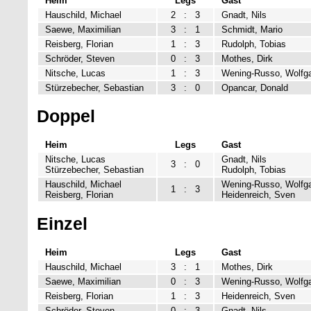
Heim
Legs
Gast
Hauschild, Michael
2
:
3
Gnadt, Nils
Saewe, Maximilian
3
:
1
Schmidt, Mario
Reisberg, Florian
1
:
3
Rudolph, Tobias
Schröder, Steven
0
:
3
Mothes, Dirk
Nitsche, Lucas
1
:
3
Wening-Russo, Wolfg
Stürzebecher, Sebastian
3
:
0
Opancar, Donald
Doppel
Heim
Legs
Gast
Nitsche, Lucas
Gnadt, Nils
3
:
0
Stürzebecher, Sebastian
Rudolph, Tobias
Hauschild, Michael
Wening-Russo, Wolfg
1
:
3
Reisberg, Florian
Heidenreich, Sven
Einzel
Heim
Legs
Gast
Hauschild, Michael
3
:
1
Mothes, Dirk
Saewe, Maximilian
0
:
3
Wening-Russo, Wolfg
Reisberg, Florian
1
:
3
Heidenreich, Sven
Schröder, Steven
0
:
3
Gnadt, Nils