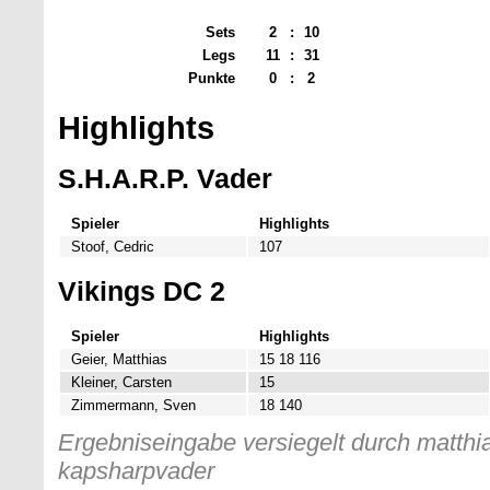
Sets
2
:
10
Legs
11
:
31
Punkte
0
:
2
Highlights
S.H.A.R.P. Vader
Spieler
Highlights
Stoof, Cedric
107
Vikings DC 2
Spieler
Highlights
Geier, Matthias
15 18 116
Kleiner, Carsten
15
Zimmermann, Sven
18 140
Ergebniseingabe versiegelt durch matthia
kapsharpvader