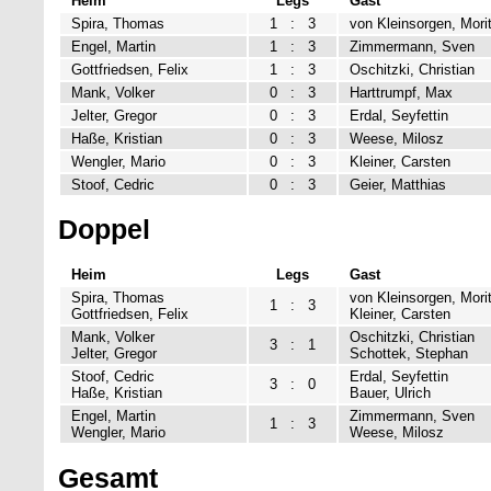
Heim
Legs
Gast
Spira, Thomas
1
:
3
von Kleinsorgen, Mori
Engel, Martin
1
:
3
Zimmermann, Sven
Gottfriedsen, Felix
1
:
3
Oschitzki, Christian
Mank, Volker
0
:
3
Harttrumpf, Max
Jelter, Gregor
0
:
3
Erdal, Seyfettin
Haße, Kristian
0
:
3
Weese, Milosz
Wengler, Mario
0
:
3
Kleiner, Carsten
Stoof, Cedric
0
:
3
Geier, Matthias
Doppel
Heim
Legs
Gast
Spira, Thomas
von Kleinsorgen, Mori
1
:
3
Gottfriedsen, Felix
Kleiner, Carsten
Mank, Volker
Oschitzki, Christian
3
:
1
Jelter, Gregor
Schottek, Stephan
Stoof, Cedric
Erdal, Seyfettin
3
:
0
Haße, Kristian
Bauer, Ulrich
Engel, Martin
Zimmermann, Sven
1
:
3
Wengler, Mario
Weese, Milosz
Gesamt