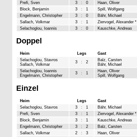
Prefi, Sven
3
:
0
Haan, Oliver
Block, Benjamin
3
:
1
Spill, Wolfgang
Engelmann, Christopher
3
:
0
Bähr, Michael
Sallach, Volkmar
3
:
1
Ziervogel, Alexander *
Selachoglou, Ioannis
3
:
0
Kauschke, Andreas
Doppel
Heim
Legs
Gast
Selachoglou, Stavros
Balz, Carsten
3
:
2
Sallach, Volkmar
Bähr, Michael
Selachoglou, Ioannis
Haan, Oliver
3
:
1
Engelmann, Christopher
Spill, Wolfgang
Einzel
Heim
Legs
Gast
Selachoglou, Stavros
3
:
1
Bähr, Michael
Prefi, Sven
3
:
1
Ziervogel, Alexander *
Block, Benjamin
3
:
1
Kauschke, Andreas
Engelmann, Christopher
3
:
2
Balz, Carsten
Sallach, Volkmar
2
:
3
Haan, Oliver