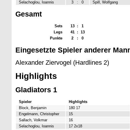
Selachoglou, Ioannis
3
:
0
Spill, Wolfgang
Gesamt
Sets
13
:
1
Legs
41
:
13
Punkte
2
:
0
Eingesetzte Spieler anderer Man
Alexander Ziervogel (Hardlines 2)
Highlights
Gladiators 1
Spieler
Highlights
Block, Benjamin
180 17
Engelmann, Christopher
15
Sallach, Volkmar
16
Selachoglou, Ioannis
17 2x18