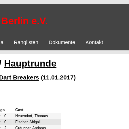
Berlin e.V.
ga
Ranglisten
Dokumente
Kontakt
/
Hauptrunde
Dart Breakers
(11.01.2017)
egs
Gast
:
0
Neuendorf, Thomas
:
0
Fischer, Abigail
:
2
Gräupner, Andreas