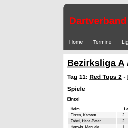
Dartverband 
Home
Termine
Li
Bezirksliga A
Tag 11:
Red Tops 2
-
Spiele
Einzel
Heim
L
Fitzen, Karsten
2
Zahel, Hans-Peter
2
Hartwig, Manuela
1