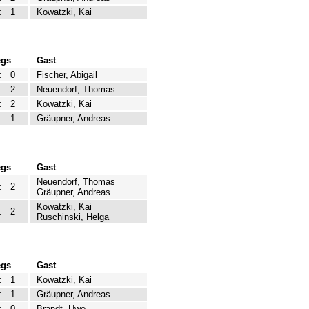
:
1
Kowatzki, Kai
egs
Gast
:
0
Fischer, Abigail
:
2
Neuendorf, Thomas
:
2
Kowatzki, Kai
:
1
Gräupner, Andreas
egs
Gast
Neuendorf, Thomas
:
2
Gräupner, Andreas
Kowatzki, Kai
:
2
Ruschinski, Helga
egs
Gast
:
1
Kowatzki, Kai
:
1
Gräupner, Andreas
:
0
Brandt, Uwe