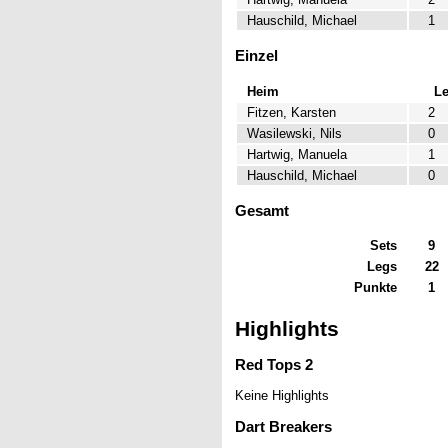
Hauschild, Michael
1
Einzel
Heim
L
Fitzen, Karsten
2
Wasilewski, Nils
0
Hartwig, Manuela
1
Hauschild, Michael
0
Gesamt
Sets
9
Legs
22
Punkte
1
Highlights
Red Tops 2
Keine Highlights
Dart Breakers