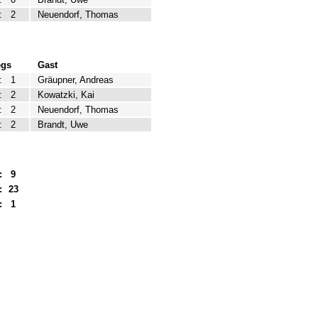
:
2
Neuendorf, Thomas
egs
Gast
:
1
Gräupner, Andreas
:
2
Kowatzki, Kai
:
2
Neuendorf, Thomas
:
2
Brandt, Uwe
:
9
:
23
:
1