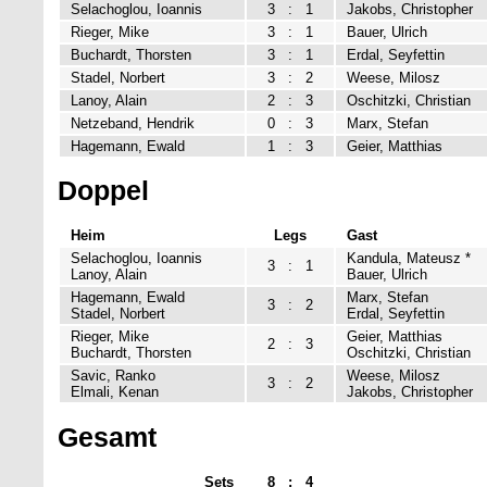
Selachoglou, Ioannis
3
:
1
Jakobs, Christopher
Rieger, Mike
3
:
1
Bauer, Ulrich
Buchardt, Thorsten
3
:
1
Erdal, Seyfettin
Stadel, Norbert
3
:
2
Weese, Milosz
Lanoy, Alain
2
:
3
Oschitzki, Christian
Netzeband, Hendrik
0
:
3
Marx, Stefan
Hagemann, Ewald
1
:
3
Geier, Matthias
Doppel
Heim
Legs
Gast
Selachoglou, Ioannis
Kandula, Mateusz *
3
:
1
Lanoy, Alain
Bauer, Ulrich
Hagemann, Ewald
Marx, Stefan
3
:
2
Stadel, Norbert
Erdal, Seyfettin
Rieger, Mike
Geier, Matthias
2
:
3
Buchardt, Thorsten
Oschitzki, Christian
Savic, Ranko
Weese, Milosz
3
:
2
Elmali, Kenan
Jakobs, Christopher
Gesamt
Sets
8
:
4