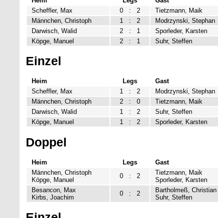
Heim
Legs
Gast
Scheffler, Max
0
:
2
Tietzmann, Maik
Männchen, Christoph
1
:
2
Modrzynski, Stephan
Darwisch, Walid
2
:
1
Sporleder, Karsten
Köpge, Manuel
2
:
1
Suhr, Steffen
Einzel
Heim
Legs
Gast
Scheffler, Max
1
:
2
Modrzynski, Stephan
Männchen, Christoph
2
:
0
Tietzmann, Maik
Darwisch, Walid
1
:
2
Suhr, Steffen
Köpge, Manuel
1
:
2
Sporleder, Karsten
Doppel
Heim
Legs
Gast
Männchen, Christoph
Tietzmann, Maik
0
:
2
Köpge, Manuel
Sporleder, Karsten
Besancon, Max
Bartholmeß, Christian
0
:
2
Kirbs, Joachim
Suhr, Steffen
Einzel