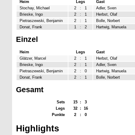
Heim
Legs
Gast
Stochay, Michael
2
:
1
Adler, Sven
Brieske, Ingo
2
:
1
Herbst, Olaf
Pietraszewski, Benjamin
2
:
1
Bolle, Norbert
Donat, Frank
1
:
2
Hartwig, Manuela
Einzel
Heim
Legs
Gast
Glätzer, Marcel
2
:
1
Herbst, Olaf
Brieske, Ingo
2
:
1
Adler, Sven
Pietraszewski, Benjamin
2
:
0
Hartwig, Manuela
Donat, Frank
2
:
1
Bolle, Norbert
Gesamt
Sets
15
:
3
Legs
32
:
16
Punkte
2
:
0
Highlights