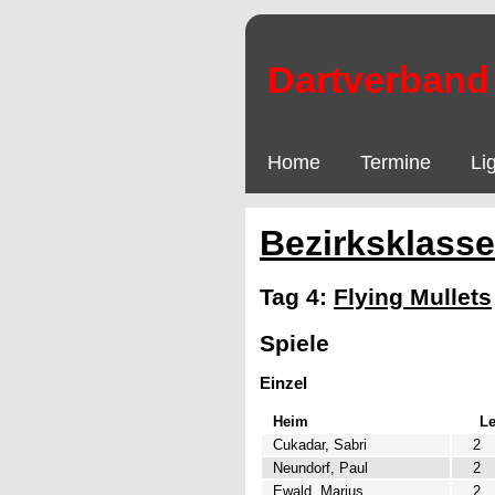
Dartverband 
Home
Termine
Li
Bezirksklasse
Tag 4:
Flying Mullets
Spiele
Einzel
Heim
L
Cukadar, Sabri
2
Neundorf, Paul
2
Ewald, Marius
2