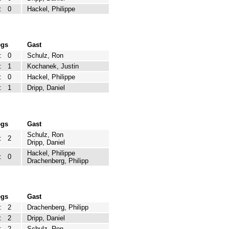
:
0
Hackel, Philippe
egs
Gast
:
0
Schulz, Ron
:
1
Kochanek, Justin
:
0
Hackel, Philippe
:
1
Dripp, Daniel
egs
Gast
Schulz, Ron
:
2
Dripp, Daniel
Hackel, Philippe
:
0
Drachenberg, Philipp
egs
Gast
:
2
Drachenberg, Philipp
:
2
Dripp, Daniel
:
2
Schulz, Ron