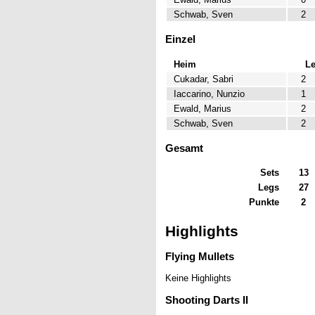
Schwab, Sven
2
Einzel
Heim
L
Cukadar, Sabri
2
Iaccarino, Nunzio
1
Ewald, Marius
2
Schwab, Sven
2
Gesamt
Sets
13
Legs
27
Punkte
2
Highlights
Flying Mullets
Keine Highlights
Shooting Darts II