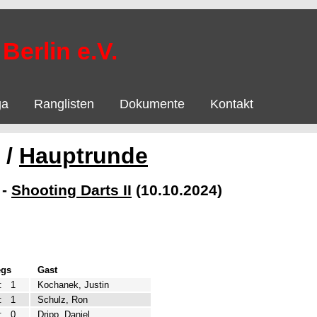
Berlin e.V.
ga
Ranglisten
Dokumente
Kontakt
/
Hauptrunde
-
Shooting Darts II
(10.10.2024)
egs
Gast
:
1
Kochanek, Justin
:
1
Schulz, Ron
:
0
Dripp, Daniel