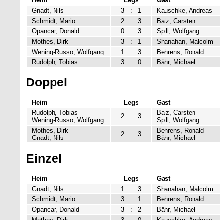
Heim
Legs
Gast
Gnadt, Nils
3
:
1
Kauschke, Andreas
Schmidt, Mario
2
:
3
Balz, Carsten
Opancar, Donald
0
:
3
Spill, Wolfgang
Mothes, Dirk
3
:
1
Shanahan, Malcolm
Wening-Russo, Wolfgang
1
:
3
Behrens, Ronald
Rudolph, Tobias
3
:
0
Bähr, Michael
Doppel
Heim
Legs
Gast
Rudolph, Tobias
Balz, Carsten
2
:
3
Wening-Russo, Wolfgang
Spill, Wolfgang
Mothes, Dirk
Behrens, Ronald
2
:
3
Gnadt, Nils
Bähr, Michael
Einzel
Heim
Legs
Gast
Gnadt, Nils
1
:
3
Shanahan, Malcolm
Schmidt, Mario
3
:
1
Behrens, Ronald
Opancar, Donald
3
:
2
Bähr, Michael
Mothes, Dirk
3
:
0
Kauschke, Andreas