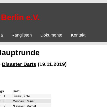
Berlin e.V.
ga
Ranglisten
Dokumente
Kontakt
Hauptrunde
-
Disaster Darts
(19.11.2019)
egs
Gast
:
1
Jurisic, Ante
:
0
Mendau, Rainer
:
2
Nisseleit, Marcel