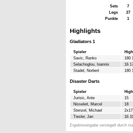
Sets
7
Legs
27
Punkte
1
Highlights
Gladiators 1
Spieler
High
Savic, Ranko
180 
Selachoglou, Ioannis
16 1
Stadel, Norbert
180 
Disaster Darts
Spieler
High
Jurisic, Ante
15
Nisseleit, Marcel
18
Stenzel, Michael
2x17
Tiesler, Jan
16 1
Ergebniseingabe versiegelt durch mat