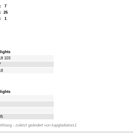
:
7
:
26
:
1
lights
18 103
7
18
lights
05
thiasg - zuletzt geändert von kapgladiators1