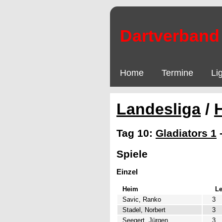
Dartverband 
Home
Termine
Li
Landesliga
/
Tag 10:
Gladiators 1
Spiele
Einzel
Heim
L
Savic, Ranko
3
Stadel, Norbert
3
Seegert, Jürgen
3