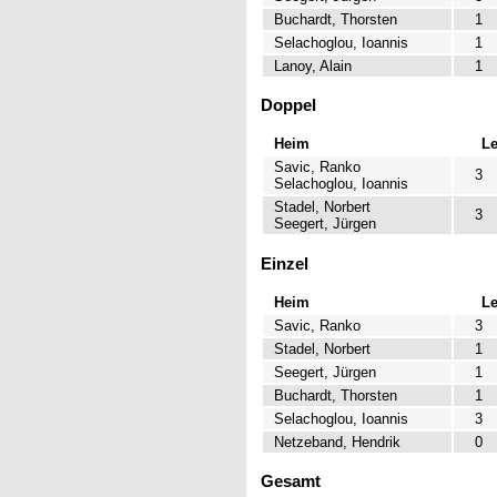
Buchardt, Thorsten
1
Selachoglou, Ioannis
1
Lanoy, Alain
1
Doppel
Heim
L
Savic, Ranko
3
Selachoglou, Ioannis
Stadel, Norbert
3
Seegert, Jürgen
Einzel
Heim
L
Savic, Ranko
3
Stadel, Norbert
1
Seegert, Jürgen
1
Buchardt, Thorsten
1
Selachoglou, Ioannis
3
Netzeband, Hendrik
0
Gesamt