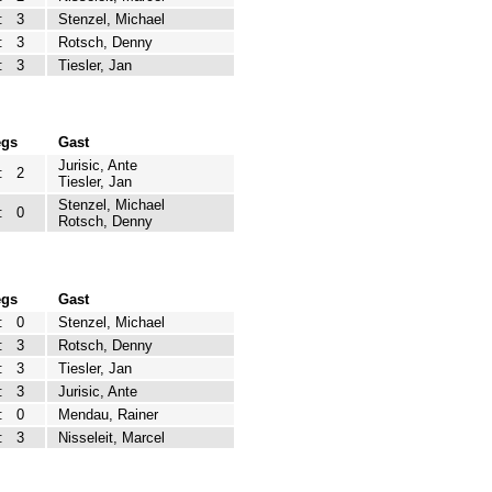
:
3
Stenzel, Michael
:
3
Rotsch, Denny
:
3
Tiesler, Jan
egs
Gast
Jurisic, Ante
:
2
Tiesler, Jan
Stenzel, Michael
:
0
Rotsch, Denny
egs
Gast
:
0
Stenzel, Michael
:
3
Rotsch, Denny
:
3
Tiesler, Jan
:
3
Jurisic, Ante
:
0
Mendau, Rainer
:
3
Nisseleit, Marcel