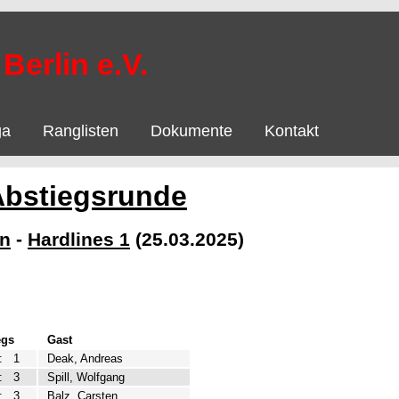
Berlin e.V.
ga
Ranglisten
Dokumente
Kontakt
Abstiegsrunde
on
-
Hardlines 1
(25.03.2025)
egs
Gast
:
1
Deak, Andreas
:
3
Spill, Wolfgang
:
3
Balz, Carsten