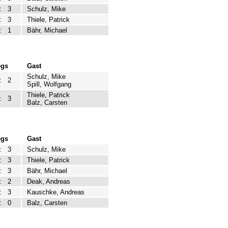
:
3
Schulz, Mike
:
3
Thiele, Patrick
:
1
Bähr, Michael
egs
Gast
Schulz, Mike
:
2
Spill, Wolfgang
Thiele, Patrick
:
3
Balz, Carsten
egs
Gast
:
3
Schulz, Mike
:
3
Thiele, Patrick
:
3
Bähr, Michael
:
2
Deak, Andreas
:
3
Kauschke, Andreas
:
0
Balz, Carsten