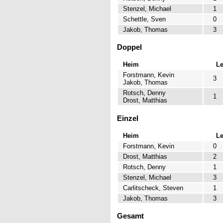
Stenzel, Michael
1
Schettle, Sven
0
Jakob, Thomas
3
Doppel
Heim
L
Forstmann, Kevin
3
Jakob, Thomas
Rotsch, Denny
1
Drost, Matthias
Einzel
Heim
L
Forstmann, Kevin
0
Drost, Matthias
2
Rotsch, Denny
1
Stenzel, Michael
3
Carlitscheck, Steven
1
Jakob, Thomas
3
Gesamt