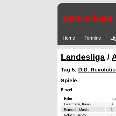
Dartverband 
Home
Termine
Li
Landesliga
/
Tag 5:
D.D. Revoluti
Spiele
Einzel
Heim
L
Forstmann, Kevin
3
Rennoch, Martin
1
Rotsch, Denny
1