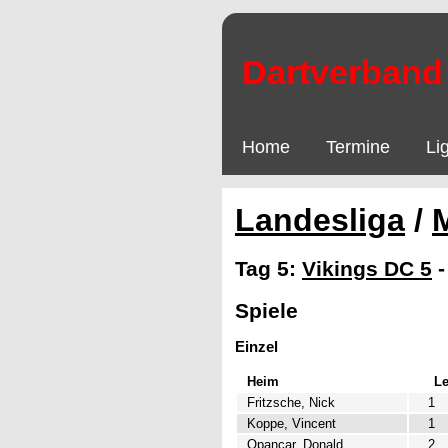
Dartverband 
Home
Termine
Li
Landesliga
/
Tag 5:
Vikings DC 5
Spiele
Einzel
Heim
L
Fritzsche, Nick
1
Koppe, Vincent
1
Opancar, Donald
2