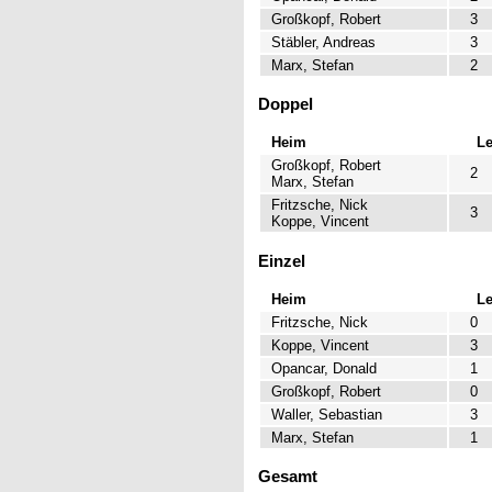
Großkopf, Robert
3
Stäbler, Andreas
3
Marx, Stefan
2
Doppel
Heim
L
Großkopf, Robert
2
Marx, Stefan
Fritzsche, Nick
3
Koppe, Vincent
Einzel
Heim
L
Fritzsche, Nick
0
Koppe, Vincent
3
Opancar, Donald
1
Großkopf, Robert
0
Waller, Sebastian
3
Marx, Stefan
1
Gesamt