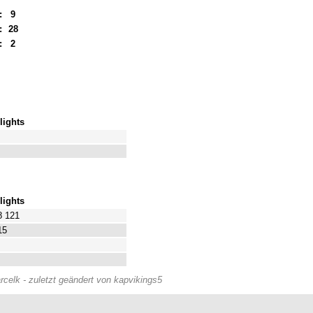
:
9
:
28
:
2
lights
lights
8 121
15
rcelk - zuletzt geändert von kapvikings5