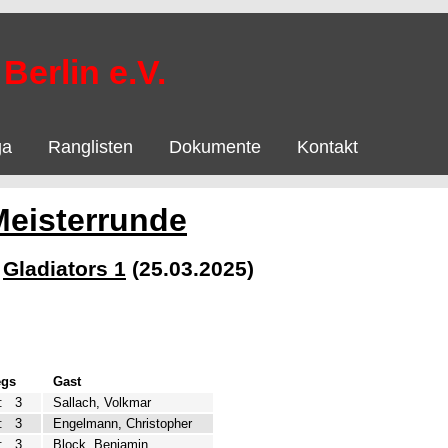
Berlin e.V.
ga
Ranglisten
Dokumente
Kontakt
Meisterrunde
-
Gladiators 1
(25.03.2025)
egs
Gast
:
3
Sallach, Volkmar
:
3
Engelmann, Christopher
:
3
Block, Benjamin