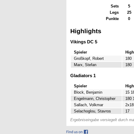
Sets
5
Legs
25
Punkte
0
Highlights
Vikings DC 5
Spieler
High
Großkopf, Robert
180
Marx, Stefan
180
Gladiators 1
Spieler
High
Block, Benjamin
15 1
Engelmann, Christopher
180 
Sallach, Volkmar
2x18
Selachoglou, Stavros
17
Ergebniseingabe versiegelt durch ma