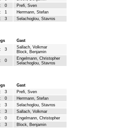
:
0
Prefi, Sven
:
1
Herrmann, Stefan
:
3
Selachoglou, Stavros
egs
Gast
Sallach, Volkmar
:
3
Block, Benjamin
Engelmann, Christopher
:
0
Selachoglou, Stavros
egs
Gast
:
3
Prefi, Sven
:
0
Herrmann, Stefan
:
3
Selachoglou, Stavros
:
3
Sallach, Volkmar
:
0
Engelmann, Christopher
:
3
Block, Benjamin