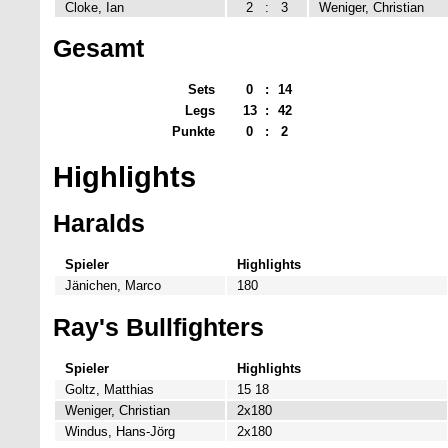
Cloke, Ian
2
:
3
Weniger, Christian
Gesamt
Sets
0
:
14
Legs
13
:
42
Punkte
0
:
2
Highlights
Haralds
Spieler
Highlights
Jänichen, Marco
180
Ray's Bullfighters
Spieler
Highlights
Goltz, Matthias
15 18
Weniger, Christian
2x180
Windus, Hans-Jörg
2x180