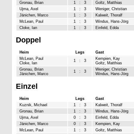
Gronau, Brian
1
:
3
Goltz, Matthias
Ujma, Axel
1
:
3
Weniger, Christian
Jänichen, Marco
1
:
3
Kalweit, Thoralf
McLean, Paul
1
:
3
Windus, Hans-Jörg
Cloke, Ian
1
:
3
Einfeld, Edda
Doppel
Heim
Legs
Gast
McLean, Paul
Kempien, Kay
1
:
3
Cloke, Ian
Goltz, Matthias
Gronau, Brian
Weniger, Christian
1
:
3
Jänichen, Marco
Windus, Hans-Jörg
Einzel
Heim
Legs
Gast
Kuznik, Michael
1
:
3
Kalweit, Thoralf
Gronau, Brian
1
:
3
Windus, Hans-Jörg
Ujma, Axel
0
:
3
Einfeld, Edda
Jänichen, Marco
0
:
3
Kempien, Kay
McLean, Paul
1
:
3
Goltz, Matthias