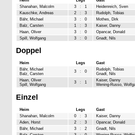
Heim
Legs
Gast
Shanahan, Malcolm
3
:
1
Heidenreich, Sven
Kauschke, Andreas
2
:
3
Rudolph, Tobias
Bähr, Michael
3
:
0
Mothes, Dirk
Balz, Carsten
1
:
3
Kaiser, Danny
Haan, Oliver
3
:
0
Opancar, Donald
Spill, Wolfgang
3
:
0
Gnadt, Nils
Doppel
Heim
Legs
Gast
Bähr, Michael
Rudolph, Tobias
3
:
0
Balz, Carsten
Gnadt, Nils
Haan, Oliver
Kaiser, Danny
3
:
1
Spill, Wolfgang
Wening-Russo, Wolfg
Einzel
Heim
Legs
Gast
Shanahan, Malcolm
0
:
3
Kaiser, Danny
Aden, Horst
2
:
3
Opancar, Donald
Bähr, Michael
3
:
2
Gnadt, Nils
Balz, Carsten
3
:
0
Wening-Russo, Wolfg