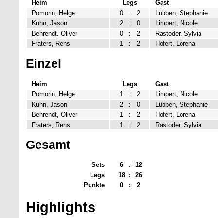
Heim
Legs
Gast
Pomorin, Helge
0
:
2
Lübben, Stephanie
Kuhn, Jason
2
:
0
Limpert, Nicole
Behrendt, Oliver
0
:
2
Rastoder, Sylvia
Fraters, Rens
1
:
2
Hofert, Lorena
Einzel
Heim
Legs
Gast
Pomorin, Helge
1
:
2
Limpert, Nicole
Kuhn, Jason
2
:
0
Lübben, Stephanie
Behrendt, Oliver
1
:
2
Hofert, Lorena
Fraters, Rens
1
:
2
Rastoder, Sylvia
Gesamt
Sets
6
:
12
Legs
18
:
26
Punkte
0
:
2
Highlights