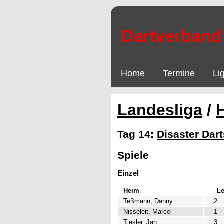
Dartverband 
Home
Termine
Li
Landesliga
/
Tag 14:
Disaster Dart
Spiele
Einzel
Heim
L
Teßmann, Danny
2
Nisseleit, Marcel
1
Tiesler, Jan
3