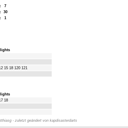
:
7
:
30
:
1
lights
12 15 18 120 121
lights
17 18
thiasg - zuletzt geändert von kapdisasterdarts