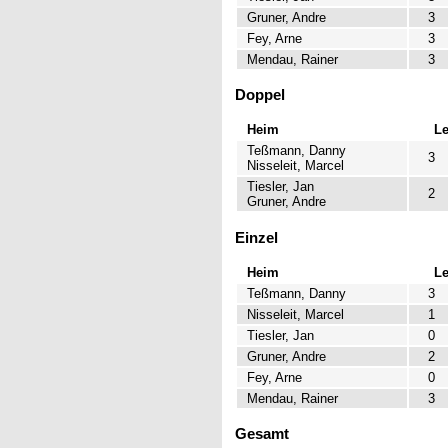
Gruner, Andre
3
Fey, Arne
3
Mendau, Rainer
3
Doppel
Heim
L
Teßmann, Danny
3
Nisseleit, Marcel
Tiesler, Jan
2
Gruner, Andre
Einzel
Heim
L
Teßmann, Danny
3
Nisseleit, Marcel
1
Tiesler, Jan
0
Gruner, Andre
2
Fey, Arne
0
Mendau, Rainer
3
Gesamt