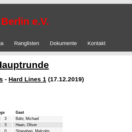
Berlin e.V.
ga
Ranglisten
Dokumente
Kontakt
Hauptrunde
s
-
Hard Lines 1
(17.12.2019)
egs
Gast
:
3
Bähr, Michael
:
3
Haan, Oliver
:
0
Shanahan, Malcolm