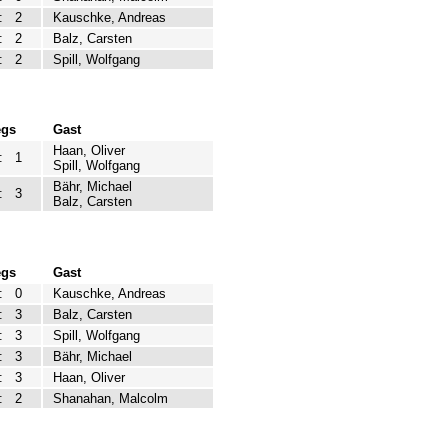
:
2
Kauschke, Andreas
:
2
Balz, Carsten
:
2
Spill, Wolfgang
egs
Gast
Haan, Oliver
:
1
Spill, Wolfgang
Bähr, Michael
:
3
Balz, Carsten
egs
Gast
:
0
Kauschke, Andreas
:
3
Balz, Carsten
:
3
Spill, Wolfgang
:
3
Bähr, Michael
:
3
Haan, Oliver
:
2
Shanahan, Malcolm