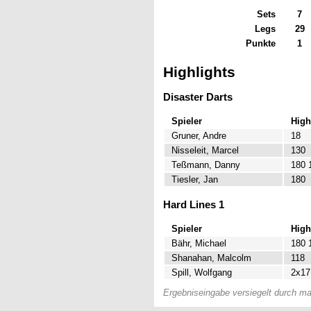
Sets
7
Legs
29
Punkte
1
Highlights
Disaster Darts
Spieler
High
Gruner, Andre
18
Nisseleit, Marcel
130
Teßmann, Danny
180 
Tiesler, Jan
180
Hard Lines 1
Spieler
High
Bähr, Michael
180 
Shanahan, Malcolm
118
Spill, Wolfgang
2x17
Ergebniseingabe versiegelt durch mat