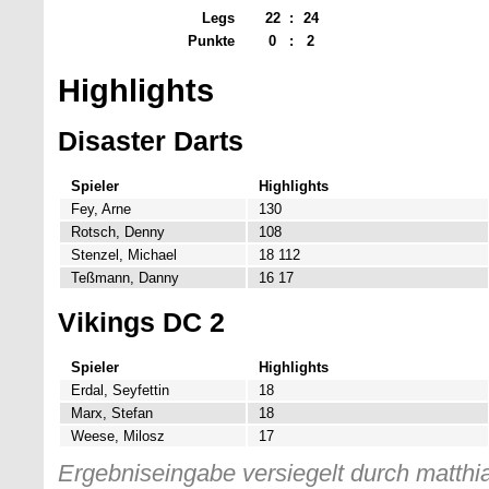
Legs
22
:
24
Punkte
0
:
2
Highlights
Disaster Darts
Spieler
Highlights
Fey, Arne
130
Rotsch, Denny
108
Stenzel, Michael
18 112
Teßmann, Danny
16 17
Vikings DC 2
Spieler
Highlights
Erdal, Seyfettin
18
Marx, Stefan
18
Weese, Milosz
17
Ergebniseingabe versiegelt durch matthia