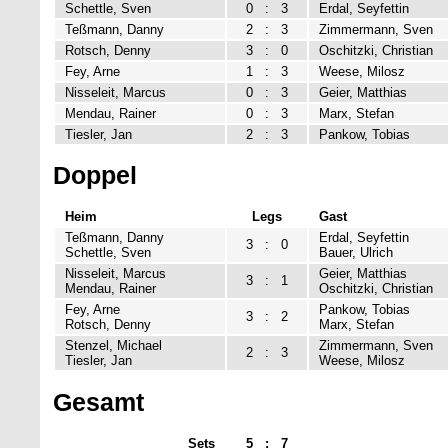
Schettle, Sven
0
:
3
Erdal, Seyfettin
Teßmann, Danny
2
:
3
Zimmermann, Sven
Rotsch, Denny
3
:
0
Oschitzki, Christian
Fey, Arne
1
:
3
Weese, Milosz
Nisseleit, Marcus
0
:
3
Geier, Matthias
Mendau, Rainer
0
:
3
Marx, Stefan
Tiesler, Jan
2
:
3
Pankow, Tobias
Doppel
Heim
Legs
Gast
Teßmann, Danny
Erdal, Seyfettin
3
:
0
Schettle, Sven
Bauer, Ulrich
Nisseleit, Marcus
Geier, Matthias
3
:
1
Mendau, Rainer
Oschitzki, Christian
Fey, Arne
Pankow, Tobias
3
:
2
Rotsch, Denny
Marx, Stefan
Stenzel, Michael
Zimmermann, Sven
2
:
3
Tiesler, Jan
Weese, Milosz
Gesamt
Sets
5
:
7