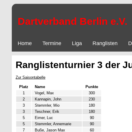
Dartverband Berlin e.V.
Home
Termine
Liga
Ranglisten
D
Ranglistenturnier 3 der 
Zur Saisontabelle
Platz
Name
Punkte
1
Vogel, Max
300
2
Kannapin, John
230
3
Stemmler, Mio
180
3
Teschner, Erik
180
5
Eimer, Luc
90
5
Stemmler, Annemarie
90
7
Buße, Jason Max
60