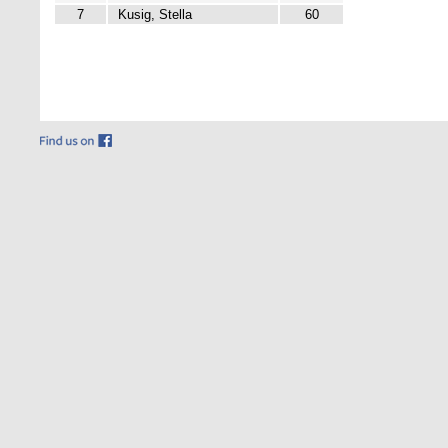
7
Kusig, Stella
60