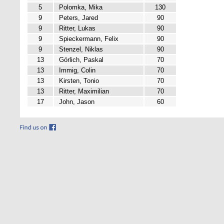
5
Polomka, Mika
130
9
Peters, Jared
90
9
Ritter, Lukas
90
9
Spieckermann, Felix
90
9
Stenzel, Niklas
90
13
Görlich, Paskal
70
13
Immig, Colin
70
13
Kirsten, Tonio
70
13
Ritter, Maximilian
70
17
John, Jason
60