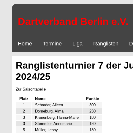
Dartverband Berlin e.V.
Home
Termine
Liga
Ranglisten
D
Ranglistenturnier 7 der J
2024/25
Zur Saisontabelle
Platz
Name
Punkte
1
Schrader, Aileen
300
2
Dorneburg, Alma
230
3
Kronenberg, Hanna-Marie
180
3
Stemmler, Annemarie
180
5
Müller, Leony
130