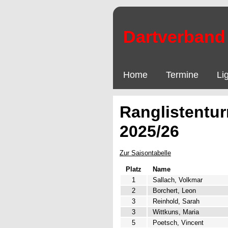
Dartverband 
Home
Termine
Li
Ranglistentur
2025/26
Zur Saisontabelle
Platz
Name
1
Sallach, Volkmar
2
Borchert, Leon
3
Reinhold, Sarah
3
Wittkuns, Maria
5
Poetsch, Vincent