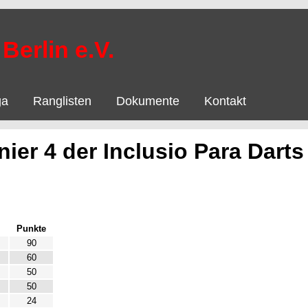
Berlin e.V.
ga
Ranglisten
Dokumente
Kontakt
nier 4 der Inclusio Para Darts
Punkte
90
60
50
50
24