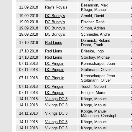
Besancon, Max
12.09.2018
Ray's Royals
Köpge, Manuel
19.09.2018
DC Bundy's
Arnold, David
19.09.2018
DC Bundy's
Fischer, René
19.09.2018
DC Bundy's
Simon, Adrian
19.09.2018
DC Bundy's
Schneider, André
Domnick, Roland
17.10.2018
Red Lions
Donat, Frank
17.10.2018
Red Lions
Brieske, Ingo
17.10.2018
Red Lions
Stochay, Michael
07.11.2018
DC Pinguin
Kehnscharper, Jean
07.11.2018
DC Pinguin
Stoltmann, Oliver
Kehnscharper, Jean
07.11.2018
DC Pinguin
Stoltmann, Oliver
07.11.2018
DC Pinguin
Tosch, Norbert
07.11.2018
DC Pinguin
Fengler, Marco
14.11.2018
Vikings DC 3
Köpge, Manuel
14.11.2018
Vikings DC 3
Köpge, Manuel
Köpge, Manuel
14.11.2018
Vikings DC 3
Männchen, Christoph
14.11.2018
Vikings DC 3
Köpge, Manuel
14.11.2018
Vikings DC 3
Köpge, Manuel