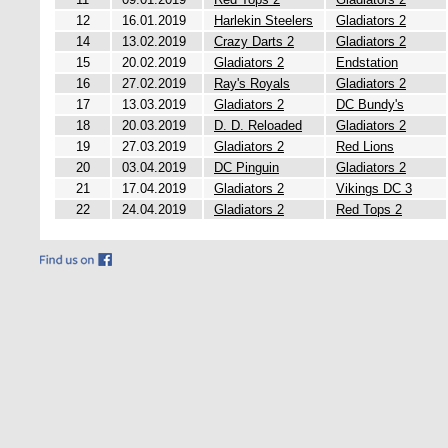
12
16.01.2019
Harlekin Steelers
Gladiators 2
14
13.02.2019
Crazy Darts 2
Gladiators 2
15
20.02.2019
Gladiators 2
Endstation
16
27.02.2019
Ray's Royals
Gladiators 2
17
13.03.2019
Gladiators 2
DC Bundy's
18
20.03.2019
D. D. Reloaded
Gladiators 2
19
27.03.2019
Gladiators 2
Red Lions
20
03.04.2019
DC Pinguin
Gladiators 2
21
17.04.2019
Gladiators 2
Vikings DC 3
22
24.04.2019
Gladiators 2
Red Tops 2