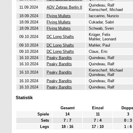
Quindeau, Ralf
11.09.2024
ADV Zebras Berlin II
Kienscherf, Michael
18.09.2024
Flying Mullets
Iaccarino, Nunzio
18.09.2024
Flying Mullets
Cukadar, Sabri
18.09.2024
Flying Mullets
Schwab, Sven
Krüger, Felix
09.10.2024
DC Long Shafts
Mahler, Leonard
09.10.2024
DC Long Shafts
Mahler, Paul
09.10.2024
DC Long Shafts
Claus, Eric
16.10.2024
Peaky Bandits
Quindeau, Ralf
16.10.2024
Peaky Bandits
Quindeau, Ralf
Kienscherf, Michael
16.10.2024
Peaky Bandits
Quindeau, Ralf
16.10.2024
Peaky Bandits
Quindeau, Ralf
16.10.2024
Peaky Bandits
Quindeau, Ralf
Statistik
Gesamt
Einzel
Doppe
Spiele
14
11
3
Sets
7 : 7
7 : 4
0 : 3
Legs
18 : 16
17 : 10
1 : 6